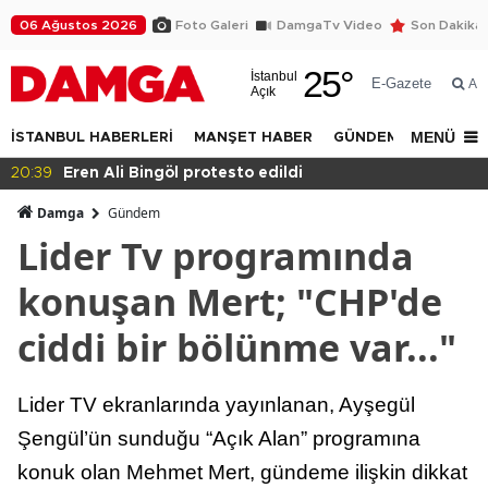
06 Ağustos 2026
Foto Galeri
DamgaTv Video
Son Dakika
25
°
İstanbul
E-Gazete
Ar
Açık
MENÜ
İSTANBUL HABERLERİ
MANŞET HABER
GÜNDEM
DÜNYA
20:36
Eğitimde haksızlık!
Damga
Gündem
Lider Tv programında
konuşan Mert; "CHP'de
ciddi bir bölünme var..."
Lider TV ekranlarında yayınlanan, Ayşegül
Şengül’ün sunduğu “Açık Alan” programına
konuk olan Mehmet Mert, gündeme ilişkin dikkat