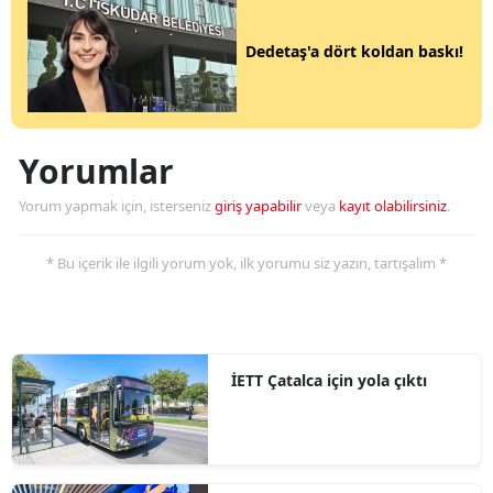
Dedetaş'a dört koldan baskı!
Yorumlar
Yorum yapmak için, isterseniz
giriş yapabilir
veya
kayıt olabilirsiniz
.
* Bu içerik ile ilgili yorum yok, ilk yorumu siz yazın, tartışalım *
İETT Çatalca için yola çıktı