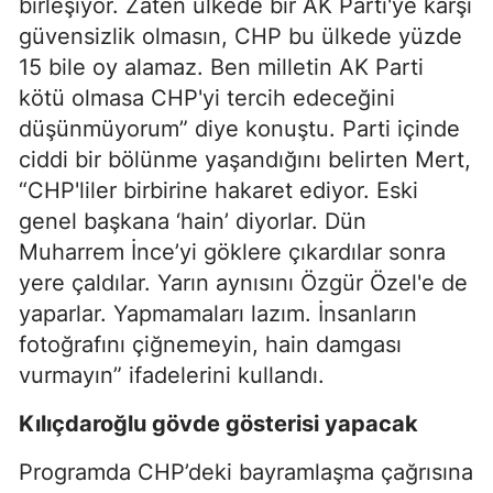
birleşiyor. Zaten ülkede bir AK Parti'ye karşı
güvensizlik olmasın, CHP bu ülkede yüzde
15 bile oy alamaz. Ben milletin AK Parti
kötü olmasa CHP'yi tercih edeceğini
düşünmüyorum” diye konuştu. Parti içinde
ciddi bir bölünme yaşandığını belirten Mert,
“CHP'liler birbirine hakaret ediyor. Eski
genel başkana ‘hain’ diyorlar. Dün
Muharrem İnce
’yi göklere çıkardılar sonra
yere çaldılar. Yarın aynısını Özgür Özel'e de
yaparlar. Yapmamaları lazım. İnsanların
fotoğrafını çiğnemeyin, hain damgası
vurmayın” ifadelerini kullandı.
Kılıçdaroğlu gövde gösterisi yapacak
Programda CHP’deki bayramlaşma çağrısına