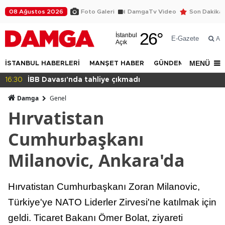
08 Ağustos 2026
Foto Galeri
DamgaTv Video
Son Dakika
26
°
İstanbul
E-Gazete
Ar
Açık
MENÜ
İSTANBUL HABERLERİ
MANŞET HABER
GÜNDEM
DÜNYA
16:30
İBB Davası'nda tahliye çıkmadı
Damga
Genel
Hırvatistan
Cumhurbaşkanı
Milanovic, Ankara'da
Hırvatistan Cumhurbaşkanı Zoran Milanovic,
Türkiye'ye NATO Liderler Zirvesi'ne katılmak için
geldi. Ticaret Bakanı Ömer Bolat, ziyareti