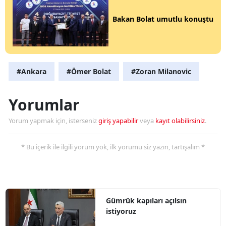
Bakan Bolat umutlu konuştu
#Ankara
#Ömer Bolat
#Zoran Milanovic
Yorumlar
Yorum yapmak için, isterseniz
giriş yapabilir
veya
kayıt olabilirsiniz
.
* Bu içerik ile ilgili yorum yok, ilk yorumu siz yazın, tartışalım *
Gümrük kapıları açılsın
istiyoruz