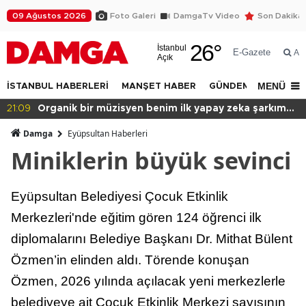
09 Ağustos 2026
Foto Galeri
DamgaTv Video
Son Dakika
26
°
İstanbul
E-Gazete
Ar
Açık
MENÜ
İSTANBUL HABERLERİ
MANŞET HABER
GÜNDEM
DÜNYA
kım
20:49
Başkan var binası yok!
Damga
Eyüpsultan Haberleri
Miniklerin büyük sevinci
Eyüpsultan Belediyesi Çocuk Etkinlik
Merkezleri'nde eğitim gören 124 öğrenci ilk
diplomalarını Belediye Başkanı Dr. Mithat Bülent
Özmen’in elinden aldı. Törende konuşan
Özmen, 2026 yılında açılacak yeni merkezlerle
belediyeye ait Çocuk Etkinlik Merkezi sayısının