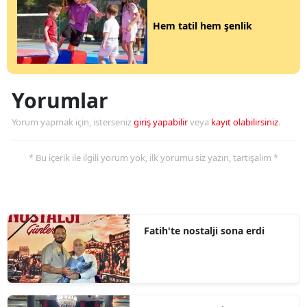
Hem tatil hem şenlik
Yorumlar
Yorum yapmak için, isterseniz
giriş yapabilir
veya
kayıt olabilirsiniz
.
* Bu içerik ile ilgili yorum yok, ilk yorumu siz yazın, tartışalım *
Fatih'te nostalji sona erdi