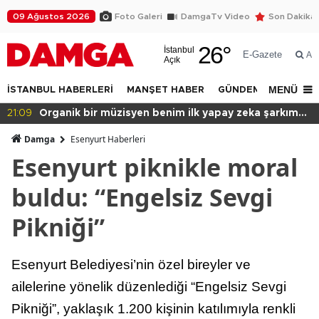
09 Ağustos 2026
Foto Galeri
DamgaTv Video
Son Dakika
26
°
İstanbul
E-Gazete
Ar
Açık
MENÜ
İSTANBUL HABERLERİ
MANŞET HABER
GÜNDEM
DÜNYA
20:49
Başkan var binası yok!
Damga
Esenyurt Haberleri
Esenyurt piknikle moral
buldu: “Engelsiz Sevgi
Pikniği”
Esenyurt Belediyesi’nin özel bireyler ve
ailelerine yönelik düzenlediği “Engelsiz Sevgi
Pikniği”, yaklaşık 1.200 kişinin katılımıyla renkli