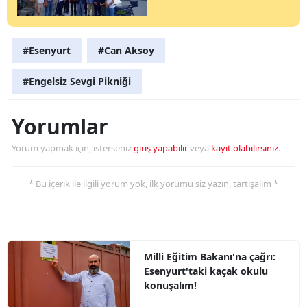
#Esenyurt
#Can Aksoy
#Engelsiz Sevgi Pikniği
Yorumlar
Yorum yapmak için, isterseniz
giriş yapabilir
veya
kayıt olabilirsiniz
.
* Bu içerik ile ilgili yorum yok, ilk yorumu siz yazın, tartışalım *
Milli Eğitim Bakanı'na çağrı:
Esenyurt'taki kaçak okulu
konuşalım!