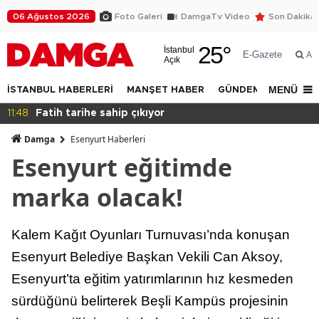
06 Ağustos 2026
Foto Galeri
DamgaTv Video
Son Dakika
25
°
İstanbul
E-Gazete
Ar
Açık
MENÜ
İSTANBUL HABERLERİ
MANŞET HABER
GÜNDEM
DÜNYA
11:46
Bana sahip çıkın!
Damga
Esenyurt Haberleri
Esenyurt eğitimde
marka olacak!
Kalem Kağıt Oyunları Turnuvası’nda konuşan
Esenyurt Belediye Başkan Vekili Can Aksoy,
Esenyurt’ta eğitim yatırımlarının hız kesmeden
sürdüğünü belirterek Beşli Kampüs projesinin