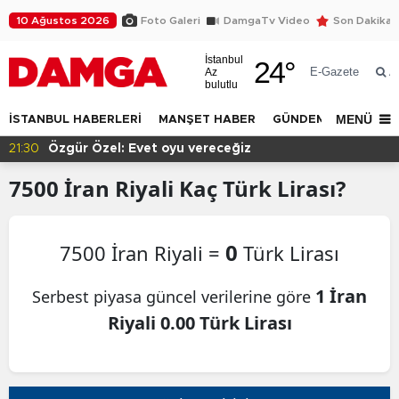
10 Ağustos 2026
Foto Galeri
DamgaTv Video
Son Dakika
İstanbul
24
°
E-Gazete
Az
A
bulutlu
MENÜ
İSTANBUL HABERLERİ
MANŞET HABER
GÜNDEM
DÜNYA
21:30
Özgür Özel: Evet oyu vereceğiz
7500
İran Riyali
Kaç Türk Lirası?
0
7500 İran Riyali =
Türk Lirası
1 İran
Serbest piyasa güncel verilerine göre
Riyali 0.00 Türk Lirası