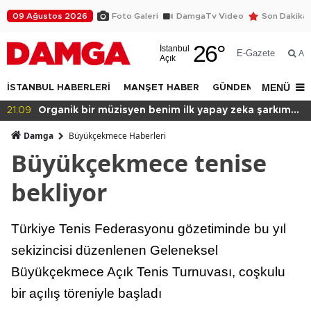
09 Ağustos 2026
Foto Galeri
DamgaTv Video
Son Dakika
26
°
İstanbul
E-Gazete
Ar
Açık
MENÜ
İSTANBUL HABERLERİ
MANŞET HABER
GÜNDEM
DÜNYA
zeka şarkım
20:49
Başkan var binası yok!
Damga
Büyükçekmece Haberleri
Büyükçekmece tenise
bekliyor
Türkiye Tenis Federasyonu gözetiminde bu yıl
sekizincisi düzenlenen Geleneksel
Büyükçekmece Açık Tenis Turnuvası, coşkulu
bir açılış töreniyle başladı