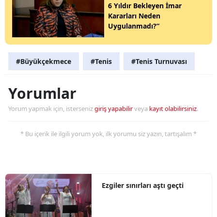
6 Yıldır Bekleyen İmar
Kararları Neden
Uygulanmadı?”
#Büyükçekmece
#Tenis
#Tenis Turnuvası
Yorumlar
Yorum yapmak için, isterseniz
giriş yapabilir
veya
kayıt olabilirsiniz
.
* Bu içerik ile ilgili yorum yok, ilk yorumu siz yazın, tartışalım *
Ezgiler sınırları aştı geçti