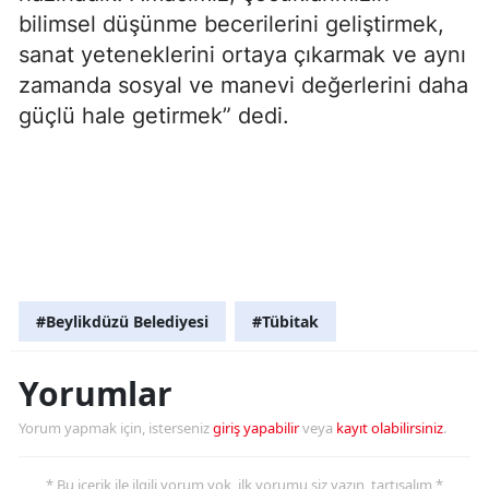
bilimsel düşünme becerilerini geliştirmek,
sanat yeteneklerini ortaya çıkarmak ve aynı
zamanda sosyal ve manevi değerlerini daha
güçlü hale getirmek” dedi.
#Beylikdüzü Belediyesi
#Tübitak
Yorumlar
Yorum yapmak için, isterseniz
giriş yapabilir
veya
kayıt olabilirsiniz
.
* Bu içerik ile ilgili yorum yok, ilk yorumu siz yazın, tartışalım *