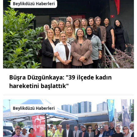
Beylikdüzü Haberleri
Büşra Düzgünkaya: "39 ilçede kadın
hareketini başlattık"
Beylikdüzü Haberleri