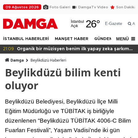
09 Ağustos 2026
Foto Galeri
DamgaTv Video
Son Dakika
26
°
İstanbul
E-Gazete
Ar
Açık
MENÜ
İSTANBUL HABERLERİ
MANŞET HABER
GÜNDEM
DÜNYA
20:49
Başkan var binası yok!
Damga
Beylikdüzü Haberleri
Beylikdüzü bilim kenti
oluyor
Beylikdüzü Belediyesi, Beylikdüzü İlçe Milli
Eğitim Müdürlüğü ve TÜBİTAK iş birliğiyle
düzenlenen “Beylikdüzü TÜBİTAK 4006-C Bilim
Fuarları Festivali”, Yaşam Vadisi’nde iki gün