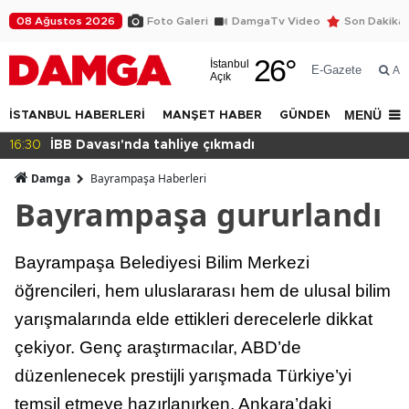
08 Ağustos 2026
Foto Galeri
DamgaTv Video
Son Dakika
26
°
İstanbul
E-Gazete
Ar
Açık
MENÜ
İSTANBUL HABERLERİ
MANŞET HABER
GÜNDEM
DÜNYA
16:30
İBB Davası'nda tahliye çıkmadı
Damga
Bayrampaşa Haberleri
Bayrampaşa gururlandı
Bayrampaşa Belediyesi Bilim Merkezi
öğrencileri, hem uluslararası hem de ulusal bilim
yarışmalarında elde ettikleri derecelerle dikkat
çekiyor. Genç araştırmacılar, ABD’de
düzenlenecek prestijli yarışmada Türkiye’yi
temsil etmeye hazırlanırken, Ankara’daki