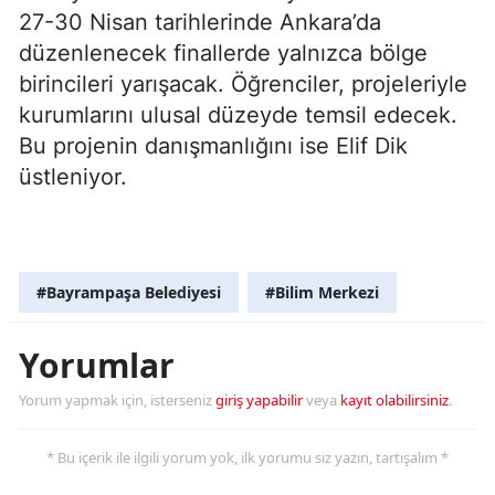
27-30 Nisan tarihlerinde Ankara’da
düzenlenecek finallerde yalnızca bölge
birincileri yarışacak. Öğrenciler, projeleriyle
kurumlarını ulusal düzeyde temsil edecek.
Bu projenin danışmanlığını ise Elif Dik
üstleniyor.
#Bayrampaşa Belediyesi
#Bilim Merkezi
Yorumlar
Yorum yapmak için, isterseniz
giriş yapabilir
veya
kayıt olabilirsiniz
.
* Bu içerik ile ilgili yorum yok, ilk yorumu siz yazın, tartışalım *