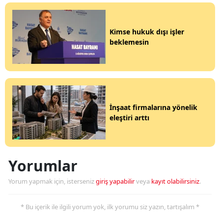
Kimse hukuk dışı işler
beklemesin
İnşaat firmalarına yönelik
eleştiri arttı
Yorumlar
Yorum yapmak için, isterseniz
giriş yapabilir
veya
kayıt olabilirsiniz
.
* Bu içerik ile ilgili yorum yok, ilk yorumu siz yazın, tartışalım *