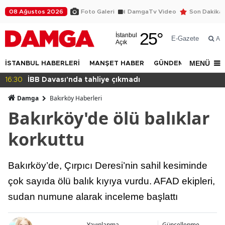
08 Ağustos 2026
Foto Galeri
DamgaTv Video
Son Dakika
25
°
İstanbul
E-Gazete
Ar
Açık
MENÜ
İSTANBUL HABERLERİ
MANŞET HABER
GÜNDEM
DÜNYA
 çıkmadı
14:32
Beylikdüzü Yakuplu'da 
Damga
Bakırköy Haberleri
Bakırköy'de ölü balıklar
korkuttu
Bakırköy’de, Çırpıcı Deresi’nin sahil kesiminde
çok sayıda ölü balık kıyıya vurdu. AFAD ekipleri,
sudan numune alarak inceleme başlattı
Yayınlanma
Güncellenme