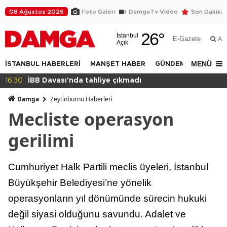
08 Ağustos 2026
Foto Galeri
DamgaTv Video
Son Dakika
26
°
İstanbul
E-Gazete
Ar
Açık
MENÜ
İSTANBUL HABERLERİ
MANŞET HABER
GÜNDEM
DÜNYA
14:32
Beylikdüzü Yakuplu'da daralan sokak tepkisi!
Damga
Zeytinburnu Haberleri
Mecliste operasyon
gerilimi
Cumhuriyet Halk Partili meclis üyeleri, İstanbul
Büyükşehir Belediyesi’ne yönelik
operasyonların yıl dönümünde sürecin hukuki
değil siyasi olduğunu savundu. Adalet ve