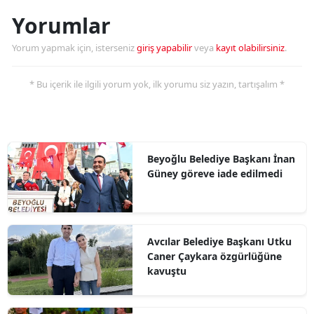
Yorumlar
Yorum yapmak için, isterseniz
giriş yapabilir
veya
kayıt olabilirsiniz
.
* Bu içerik ile ilgili yorum yok, ilk yorumu siz yazın, tartışalım *
Beyoğlu Belediye Başkanı İnan
Güney göreve iade edilmedi
Avcılar Belediye Başkanı Utku
Caner Çaykara özgürlüğüne
kavuştu