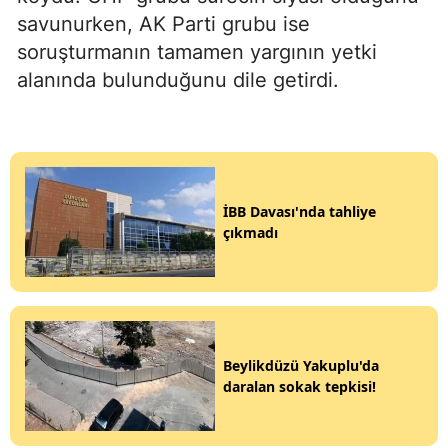
savunurken, AK Parti grubu ise
soruşturmanın tamamen yargının yetki
alanında bulunduğunu dile getirdi.
İBB Davası'nda tahliye
çıkmadı
Beylikdüzü Yakuplu'da
daralan sokak tepkisi!