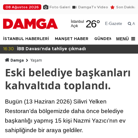
08 Ağustos 2026
Foto Galeri
DamgaTv Video
Son Dakika
26
°
İstanbul
E-Gazete
Ar
Açık
MENÜ
İSTANBUL HABERLERİ
MANŞET HABER
GÜNDEM
DÜNYA
nda tahliye çıkmadı
14:32
Beylikdüzü 
Damga
Yaşam
Eski belediye başkanları
kahvaltıda toplandı.
Bugün (13 Haziran 2026) Silivri Yelken
Restoran’da bölgemizde daha önce belediye
başkanlığı yapmış 15 kişi Nazmi Yazıcı’nın ev
sahipliğinde bir araya geldiler.