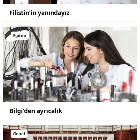
Filistin'in yanındayız
Eğitim
Bilgi'den ayrıcalık
Genel