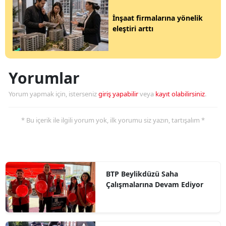
İnşaat firmalarına yönelik
eleştiri arttı
Yorumlar
Yorum yapmak için, isterseniz
giriş yapabilir
veya
kayıt olabilirsiniz
.
* Bu içerik ile ilgili yorum yok, ilk yorumu siz yazın, tartışalım *
BTP Beylikdüzü Saha
Çalışmalarına Devam Ediyor