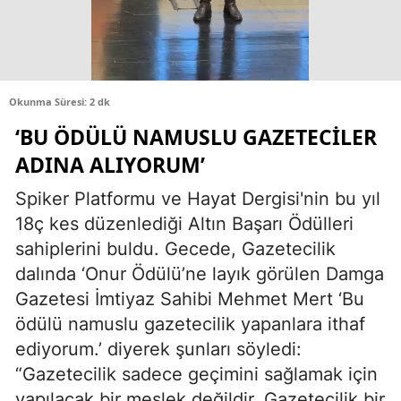
Okunma Süresi: 2 dk
‘BU ÖDÜLÜ NAMUSLU GAZETECILER
ADINA ALIYORUM’
Spiker Platformu ve Hayat Dergisi'nin bu yıl
18ç kes düzenlediği Altın Başarı Ödülleri
sahiplerini buldu. Gecede, Gazetecilik
dalında ‘Onur Ödülü’ne layık görülen Damga
Gazetesi İmtiyaz Sahibi Mehmet Mert ‘Bu
ödülü namuslu gazetecilik yapanlara ithaf
ediyorum.’ diyerek şunları söyledi:
“Gazetecilik sadece geçimini sağlamak için
yapılacak bir meslek değildir. Gazetecilik bir