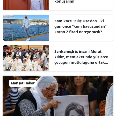
konuşalım!
Kamikaze “Kılıç Osa'dan” iki
gün önce “kum havuzundan”
kaçan 2 firari nereye sızdı?
Sarıkamışlı iş insanı Murat
Yıldız, memleketinde yüzlerce
çocuğun mutluluğuna ortak
oldu
Manşet Haber