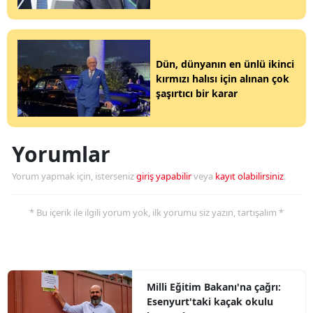
Dün, dünyanın en ünlü ikinci
kırmızı halısı için alınan çok
şaşırtıcı bir karar
Yorumlar
Yorum yapmak için, isterseniz
giriş yapabilir
veya
kayıt olabilirsiniz
.
* Bu içerik ile ilgili yorum yok, ilk yorumu siz yazın, tartışalım *
Milli Eğitim Bakanı'na çağrı:
Esenyurt'taki kaçak okulu