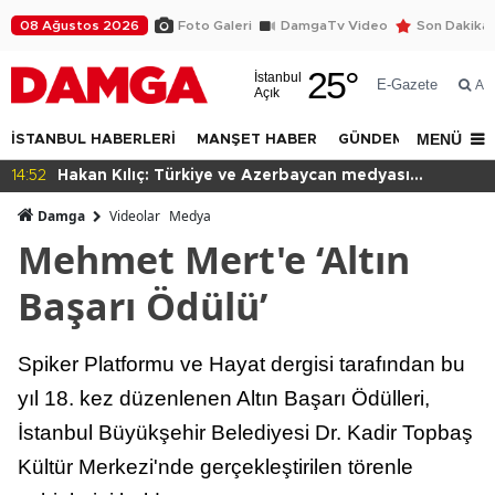
08 Ağustos 2026
Foto Galeri
DamgaTv Video
Son Dakika
25
°
İstanbul
E-Gazete
Ar
Açık
MENÜ
İSTANBUL HABERLERİ
MANŞET HABER
GÜNDEM
DÜNYA
14:52
Hakan Kılıç: Türkiye ve Azerbaycan medyası
dezenformasyona karşı ortak hareket etmeli
Damga
Videolar
Medya
Mehmet Mert'e ‘Altın
Başarı Ödülü’
Spiker Platformu ve Hayat dergisi tarafından bu
yıl 18. kez düzenlenen Altın Başarı Ödülleri,
İstanbul Büyükşehir Belediyesi Dr. Kadir Topbaş
Kültür Merkezi'nde gerçekleştirilen törenle