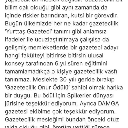
bilim dalı olduğu gibi aynı zamanda da
içinde riskler barındıran, kutsi bir görevdir.
Bugün ülkemizde her ne kadar gazetecilik
‘Yurttaş Gazeteci’ tanımı gibi anlamsız
ifadeler ile ucuzlaştırılmaya çalışılsa da
gelişmiş memleketlerde bir gazeteci adayı
hangi fakülteyi bitirirse bitirsin ulusal
konsey tarafından 6 yıl süren eğitimini
tamamlamadıkça o kişiye gazetecilik vasfı
tanınmaz. Meslekte 30 yılı geride bırakıp
‘Gazetecilik Onur Ödülü’ sahibi olmak harika
bir duygu. Bu ödül için Spikerler dünyası
jürisine teşekkür ediyorum. Ayrıca DAMGA
gazetesi ekibime çok teşekkür ediyorum.
Gazetecilik mesleğimi bundan önceki otuz
yılda olduğu gibi, ömrüm yettiği sürece,