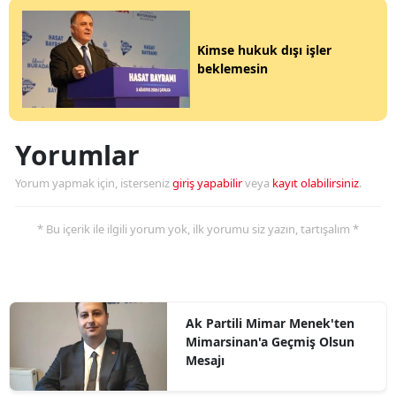
Kimse hukuk dışı işler
beklemesin
Yorumlar
Yorum yapmak için, isterseniz
giriş yapabilir
veya
kayıt olabilirsiniz
.
* Bu içerik ile ilgili yorum yok, ilk yorumu siz yazın, tartışalım *
Ak Partili Mimar Menek'ten
Mimarsinan'a Geçmiş Olsun
Mesajı