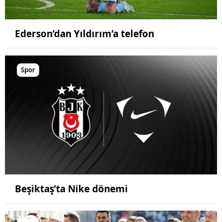
Ederson’dan Yıldırım’a telefon
Spor
Beşiktaş’ta Nike dönemi