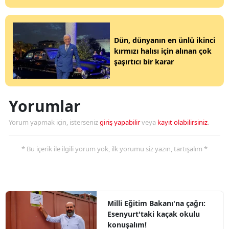
Dün, dünyanın en ünlü ikinci
kırmızı halısı için alınan çok
şaşırtıcı bir karar
Yorumlar
Yorum yapmak için, isterseniz
giriş yapabilir
veya
kayıt olabilirsiniz
.
* Bu içerik ile ilgili yorum yok, ilk yorumu siz yazın, tartışalım *
Milli Eğitim Bakanı'na çağrı:
Esenyurt'taki kaçak okulu
konuşalım!