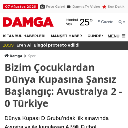
07 Ağustos 2026
Foto Galeri
DamgaTv Video
Son Dakika
25
°
İstanbul
E-Gazete
Ar
Açık
MENÜ
İSTANBUL HABERLERİ
MANŞET HABER
GÜNDEM
DÜNYA
20:36
Eğitimde haksızlık!
Damga
Spor
Bizim Çocuklardan
Dünya Kupasına Şansız
Başlangıç: Avustralya 2 -
0 Türkiye
Dünya Kupası D Grubu'ndaki ilk sınavında
Avustralya ile karşılaşan A Milli Futbol