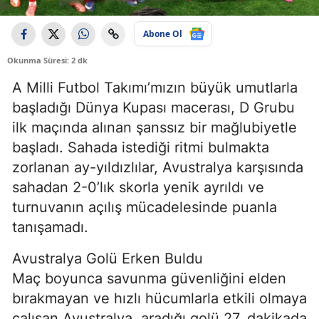
Abone Ol
Okunma Süresi: 2 dk
A Milli Futbol Takımı’mızın büyük umutlarla
başladığı Dünya Kupası macerası, D Grubu
ilk maçında alınan şanssız bir mağlubiyetle
başladı. Sahada istediği ritmi bulmakta
zorlanan ay-yıldızlılar, Avustralya karşısında
sahadan 2-0’lık skorla yenik ayrıldı ve
turnuvanın açılış mücadelesinde puanla
tanışamadı.
Avustralya Golü Erken Buldu
Maç boyunca savunma güvenliğini elden
bırakmayan ve hızlı hücumlarla etkili olmaya
çalışan Avustralya, aradığı golü 27. dakikada