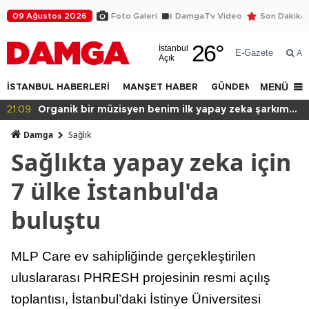
09 Ağustos 2026
Foto Galeri
DamgaTv Video
Son Dakika
26
°
İstanbul
E-Gazete
Ar
Açık
MENÜ
İSTANBUL HABERLERİ
MANŞET HABER
GÜNDEM
DÜNYA
20:49
Başkan var binası yok!
Damga
Sağlık
Sağlıkta yapay zeka için
7 ülke İstanbul'da
buluştu
MLP Care ev sahipliğinde gerçekleştirilen
uluslararası PHRESH projesinin resmi açılış
toplantısı, İstanbul’daki İstinye Üniversitesi