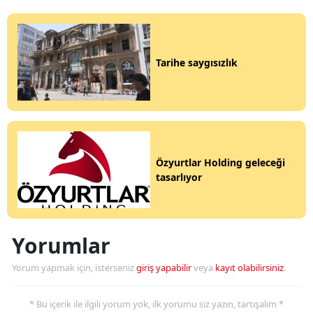
Tarihe saygısızlık
Özyurtlar Holding geleceği
tasarlıyor
Yorumlar
Yorum yapmak için, isterseniz
giriş yapabilir
veya
kayıt olabilirsiniz
.
* Bu içerik ile ilgili yorum yok, ilk yorumu siz yazın, tartışalım *