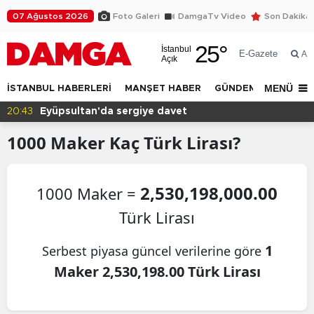
07 Ağustos 2026
Foto Galeri
DamgaTv Video
Son Dakika
25
°
İstanbul
E-Gazete
Ar
Açık
MENÜ
İSTANBUL HABERLERİ
MANŞET HABER
GÜNDEM
DÜNYA
20:43
Eyüpsultan'da sergiye davet
1000
Maker
Kaç Türk Lirası?
2,530,198,000.00
1000 Maker =
Türk Lirası
1
Serbest piyasa güncel verilerine göre
Maker 2,530,198.00 Türk Lirası