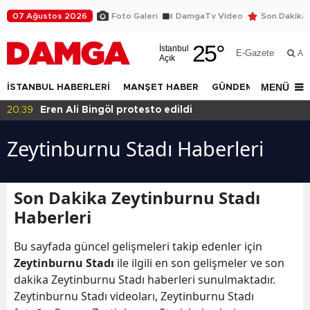
07 Ağustos 2026
Foto Galeri
DamgaTv Video
Son Dakika
25
°
İstanbul
E-Gazete
Ar
Açık
MENÜ
İSTANBUL HABERLERİ
MANŞET HABER
GÜNDEM
DÜNYA
20:39
Eren Ali Bingöl protesto edildi
Zeytinburnu Stadı Haberleri
Son Dakika Zeytinburnu Stadı
Haberleri
Bu sayfada güncel gelişmeleri takip edenler için
Zeytinburnu Stadı
ile ilgili en son gelişmeler ve son
dakika Zeytinburnu Stadı haberleri sunulmaktadır.
Zeytinburnu Stadı videoları, Zeytinburnu Stadı