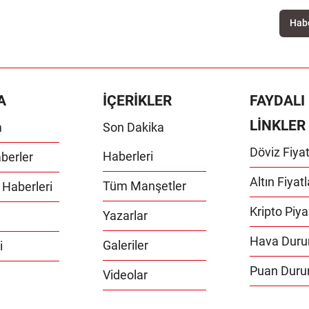
A
İÇERİKLER
FAYDALI
LİNKLER
m
Son Dakika
Döviz Fiyat
Haberleri
berler
Altın Fiyatl
Tüm Manşetler
 Haberleri
Kripto Piya
Yazarlar
Hava Dur
Galeriler
i
Puan Dur
Videolar