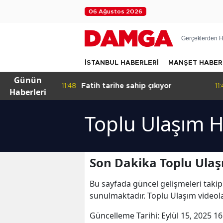
06 Ağustos 2026
Gerçeklerden H
İSTANBUL HABERLERİ
MANŞET HABER
Günün
 ve
11:48
Fatih tarihe sahip çıkıyor
11:
Haberleri
sı
rşı ortak
Toplu Ulaşım H
Son Dakika Toplu Ulaş
Bu sayfada güncel gelişmeleri takip
sunulmaktadır. Toplu Ulaşım videola
Güncelleme Tarihi:
Eylül 15, 2025 16