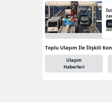
İs
za
İs
202
Toplu Ulaşım İle İlişkili Ko
Ulaşım
Haberleri