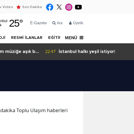
 Video
Son Dakika
25
°
anbul
E-Gazete
Ara
Üyelik
k
MENÜ
OJİ
RESMİ İLANLAR
EĞİTİM
YAZARLAR
İLETİŞİM
m müziğe aşık bir
22:47
İstanbul halkı yeşil istiyor!
n dakika Toplu Ulaşım haberleri