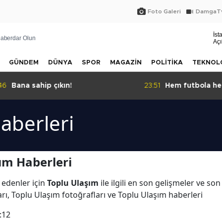
Foto Galeri
DamgaTv
İst
aberdar Olun
Açı
GÜNDEM
DÜNYA
SPOR
MAGAZİN
POLİTİKA
TEKNOL
46
Bana sahip çıkın!
23:51
Hem futbola he
isim: BAHA!
aberleri
ım Haberleri
 edenler için
Toplu Ulaşım
ile ilgili en son gelişmeler ve so
rı, Toplu Ulaşım fotoğrafları ve Toplu Ulaşım haberleri
:12