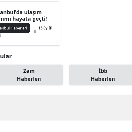
tanbul'da ulaşım
mmı hayata geçti!
tanbul Haberleri
15 Eylül
5
nular
Zam
İbb
Haberleri
Haberleri