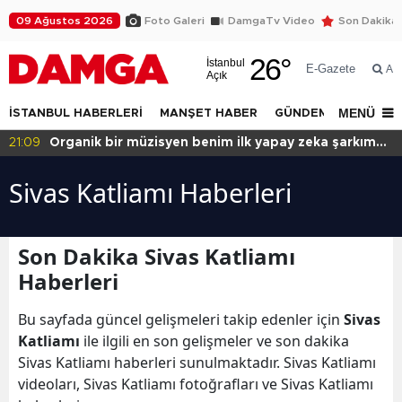
09 Ağustos 2026
Foto Galeri
DamgaTv Video
Son Dakika
26
°
İstanbul
E-Gazete
Ar
Açık
MENÜ
İSTANBUL HABERLERİ
MANŞET HABER
GÜNDEM
DÜNYA
21:09
Organik bir müzisyen benim ilk yapay zeka şarkım
için ne dedi?
Sivas Katliamı Haberleri
Son Dakika Sivas Katliamı
Haberleri
Bu sayfada güncel gelişmeleri takip edenler için
Sivas
Katliamı
ile ilgili en son gelişmeler ve son dakika
Sivas Katliamı haberleri sunulmaktadır. Sivas Katliamı
videoları, Sivas Katliamı fotoğrafları ve Sivas Katliamı