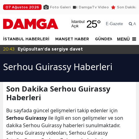
07 Ağustos 2026
Foto Galeri
DamgaTv Video
Son Dakika
25
°
İstanbul
E-Gazete
Ar
Açık
MENÜ
İSTANBUL HABERLERİ
MANŞET HABER
GÜNDEM
DÜNYA
20:43
Eyüpsultan'da sergiye davet
Serhou Guirassy Haberleri
Son Dakika Serhou Guirassy
Haberleri
Bu sayfada güncel gelişmeleri takip edenler için
Serhou Guirassy
ile ilgili en son gelişmeler ve son
dakika Serhou Guirassy haberleri sunulmaktadır.
Serhou Guirassy videoları, Serhou Guirassy