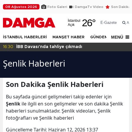
08 Ağustos 2026
Foto Galeri
DamgaTv Video
Son Dakika
26
°
İstanbul
E-Gazete
Ar
Açık
MENÜ
İSTANBUL HABERLERİ
MANŞET HABER
GÜNDEM
DÜNYA
16:30
İBB Davası'nda tahliye çıkmadı
Şenlik Haberleri
Son Dakika Şenlik Haberleri
Bu sayfada güncel gelişmeleri takip edenler için
Şenlik
ile ilgili en son gelişmeler ve son dakika Şenlik
haberleri sunulmaktadır. Şenlik videoları, Şenlik
fotoğrafları ve Şenlik haberleri
Güncelleme Tarihi:
Haziran 12, 2026 13:37