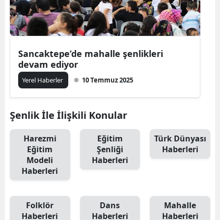
Sancaktepe’de mahalle şenlikleri
devam ediyor
Yerel Haberler
10 Temmuz 2025
Şenlik İle İlişkili Konular
Harezmi
Eğitim
Türk Dünyası
Eğitim
Şenliği
Haberleri
Modeli
Haberleri
Haberleri
Folklör
Dans
Mahalle
Haberleri
Haberleri
Haberleri