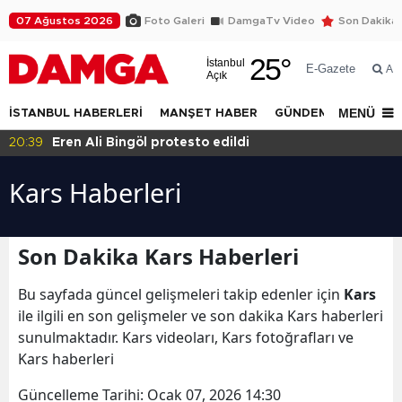
07 Ağustos 2026
Foto Galeri
DamgaTv Video
Son Dakika
25
°
İstanbul
E-Gazete
Ar
Açık
MENÜ
İSTANBUL HABERLERİ
MANŞET HABER
GÜNDEM
DÜNYA
20:39
Eren Ali Bingöl protesto edildi
Kars Haberleri
Son Dakika Kars Haberleri
Bu sayfada güncel gelişmeleri takip edenler için
Kars
ile ilgili en son gelişmeler ve son dakika Kars haberleri
sunulmaktadır. Kars videoları, Kars fotoğrafları ve
Kars haberleri
Güncelleme Tarihi:
Ocak 07, 2026 14:30