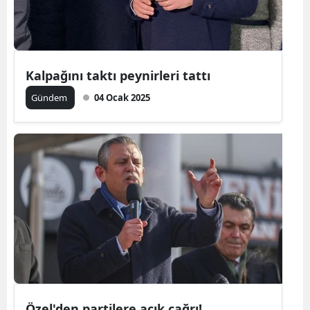
Kalpağını taktı peynirleri tattı
Gündem
04 Ocak 2025
Özel'den partilere açık çağrı!