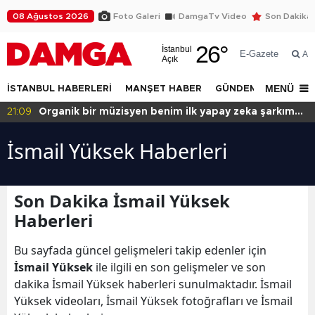
08 Ağustos 2026
Foto Galeri
DamgaTv Video
Son Dakika
26
°
İstanbul
E-Gazete
Ar
Açık
MENÜ
İSTANBUL HABERLERİ
MANŞET HABER
GÜNDEM
DÜNYA
21:09
Organik bir müzisyen benim ilk yapay zeka şarkım
için ne dedi?
İsmail Yüksek Haberleri
Son Dakika İsmail Yüksek
Haberleri
Bu sayfada güncel gelişmeleri takip edenler için
İsmail Yüksek
ile ilgili en son gelişmeler ve son
dakika İsmail Yüksek haberleri sunulmaktadır. İsmail
Yüksek videoları, İsmail Yüksek fotoğrafları ve İsmail