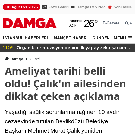
08 Ağustos 2026
Foto Galeri
DamgaTv Video
Son Dakika
26
°
İstanbul
E-Gazete
Ar
Açık
MENÜ
İSTANBUL HABERLERİ
MANŞET HABER
GÜNDEM
DÜNYA
21:09
Organik bir müzisyen benim ilk yapay zeka şarkım
için ne dedi?
Damga
Genel
Ameliyat tarihi belli
oldu! Çalık'ın ailesinden
dikkat çeken açıklama
Yaşadığı sağlık sorunlarına rağmen 10 aydır
cezaevinde tutulan Beylikdüzü Belediye
Başkanı Mehmet Murat Çalık yeniden