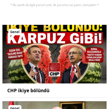
* Bu içerik ile ilgili yorum yok, ilk yorumu siz yazın, tartışalım *
Genel
CHP ikiye bölündü
Genel