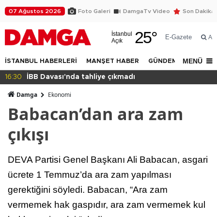
07 Ağustos 2026
Foto Galeri
DamgaTv Video
Son Dakika
25
°
İstanbul
E-Gazete
Ar
Açık
MENÜ
İSTANBUL HABERLERİ
MANŞET HABER
GÜNDEM
DÜNYA
14:32
Beylikdüzü Yakuplu'da daralan sokak tepkisi!
Damga
Ekonomi
Babacan’dan ara zam
çıkışı
DEVA Partisi Genel Başkanı Ali Babacan, asgari
ücrete 1 Temmuz’da ara zam yapılması
gerektiğini söyledi. Babacan, “Ara zam
vermemek hak gaspıdır, ara zam vermemek kul