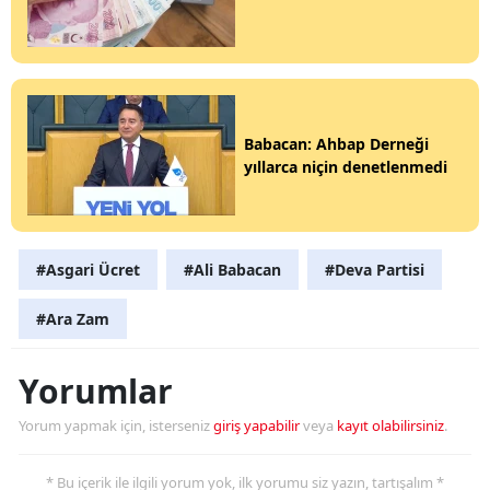
Babacan: Ahbap Derneği
yıllarca niçin denetlenmedi
#Asgari Ücret
#Ali Babacan
#Deva Partisi
#Ara Zam
Yorumlar
Yorum yapmak için, isterseniz
giriş yapabilir
veya
kayıt olabilirsiniz
.
* Bu içerik ile ilgili yorum yok, ilk yorumu siz yazın, tartışalım *