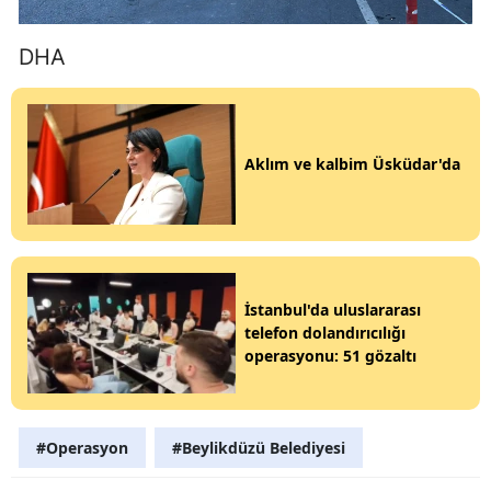
DHA
Aklım ve kalbim Üsküdar'da
İstanbul'da uluslararası
telefon dolandırıcılığı
operasyonu: 51 gözaltı
#Operasyon
#Beylikdüzü Belediyesi