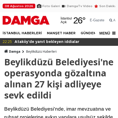
08 Ağustos 2026
Foto Galeri
DamgaTv Video
Son Dakika
26
°
İstanbul
E-Gazete
Ar
Açık
MENÜ
İSTANBUL HABERLERİ
MANŞET HABER
GÜNDEM
DÜNYA
16:30
İBB Davası'nda tahliye çıkmadı
Damga
Beylikdüzü Haberleri
Beylikdüzü Belediyesi'ne
operasyonda gözaltına
alınan 27 kişi adliyeye
sevk edildi
Beylikdüzü Belediyesi'nde, imar mevzuatına ve
ruhsat projelerine aykırı yapılara usulsüz şekilde