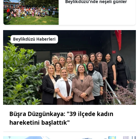
Beylikdüzü'nde neşeli günler
Beylikdüzü Haberleri
Büşra Düzgünkaya: "39 ilçede kadın
hareketini başlattık"