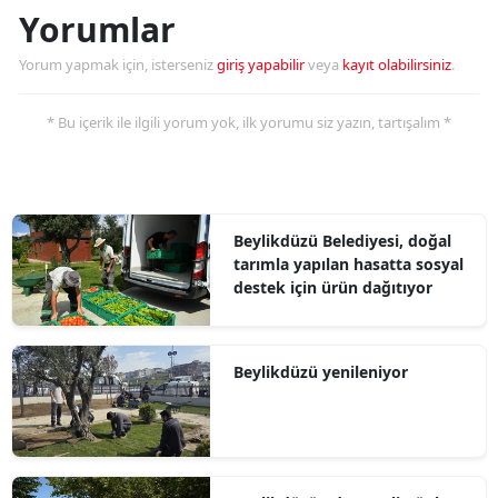
Yorumlar
Yorum yapmak için, isterseniz
giriş yapabilir
veya
kayıt olabilirsiniz
.
* Bu içerik ile ilgili yorum yok, ilk yorumu siz yazın, tartışalım *
Beylikdüzü Belediyesi, doğal
tarımla yapılan hasatta sosyal
destek için ürün dağıtıyor
Beylikdüzü yenileniyor