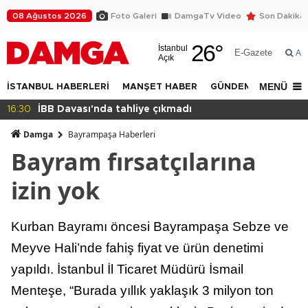
08 Ağustos 2026
Foto Galeri
DamgaTv Video
Son Dakika
26
°
İstanbul
E-Gazete
Ar
Açık
MENÜ
İSTANBUL HABERLERİ
MANŞET HABER
GÜNDEM
DÜNYA
14:32
Beylikdüzü Yakuplu'da daralan sokak tepkisi!
Damga
Bayrampaşa Haberleri
Bayram fırsatçılarına
izin yok
Kurban Bayramı öncesi Bayrampaşa Sebze ve
Meyve Hali’nde fahiş fiyat ve ürün denetimi
yapıldı. İstanbul İl Ticaret Müdürü İsmail
Menteşe, “Burada yıllık yaklaşık 3 milyon ton