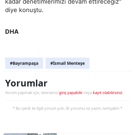
kadar denetimlerimizi devam ettireceğiz"
diye konuştu.
DHA
#Bayrampaşa
#İsmail Menteşe
Yorumlar
Yorum yapmak için, isterseniz
giriş yapabilir
veya
kayıt olabilirsiniz
.
* Bu içerik ile ilgili yorum yok, ilk yorumu siz yazın, tartışalım *