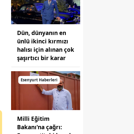
Dün, dünyanın en
ünlü ikinci kırmızı
halısı için alınan çok
şaşırtıcı bir karar
Esenyurt Haberleri
Milli Eğitim
Bakanı'na çağrı: