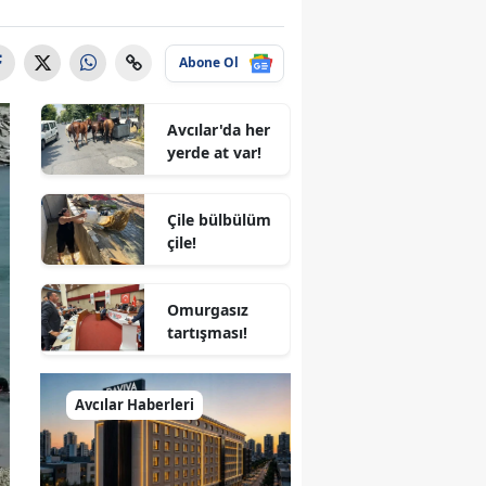
Abone Ol
Avcılar'da her
yerde at var!
Çile bülbülüm
çile!
Omurgasız
tartışması!
Avcılar Haberleri