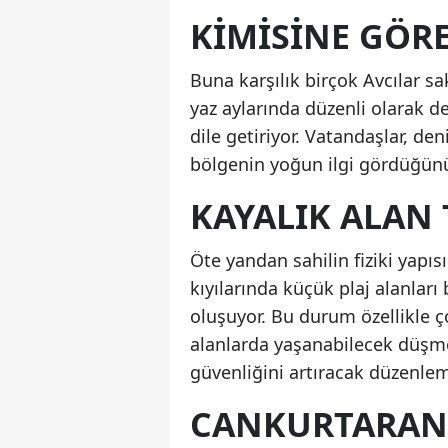
KIMISINE GÖR
Buna karşılık birçok Avcılar sa
yaz aylarında düzenli olarak de
dile getiriyor. Vatandaşlar, d
bölgenin yoğun ilgi gördüğünü
KAYALIK ALAN 
Öte yandan sahilin fiziki yapıs
kıyılarında küçük plaj alanlar
oluşuyor. Bu durum özellikle ç
alanlarda yaşanabilecek düşme
güvenliğini artıracak düzenleme
CANKURTARAN