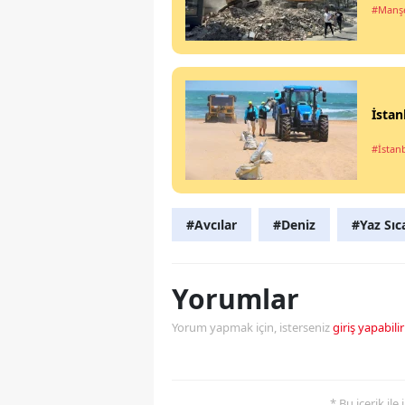
#Manşe
İstan
#İstan
#Avcılar
#Deniz
#Yaz Sıc
Yorumlar
Yorum yapmak için, isterseniz
giriş yapabilir
* Bu içerik ile