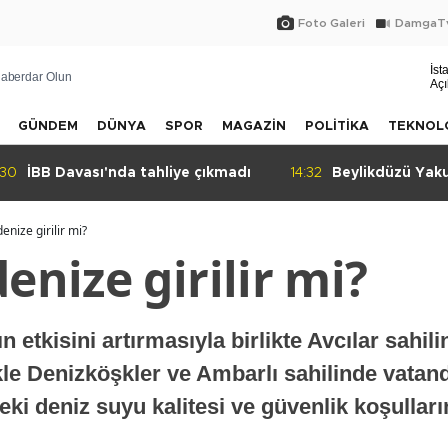
Foto Galeri
DamgaTv
İst
aberdar Olun
Açı
GÜNDEM
DÜNYA
SPOR
MAGAZİN
POLİTİKA
TEKNOL
:30
İBB Davası'nda tahliye çıkmadı
14:32
Beylikdüzü Yak
sokak tepkisi!
denize girilir mi?
enize girilir mi?
n etkisini artırmasıyla birlikte Avcılar sahil
ikle Denizköşkler ve Ambarlı sahilinde vatan
i deniz suyu kalitesi ve güvenlik koşulların