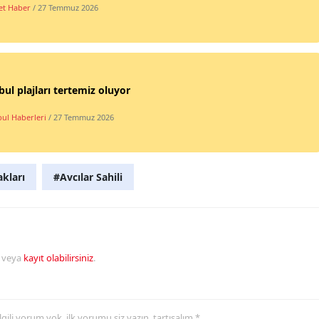
t Haber
/ 27 Temmuz 2026
bul plajları tertemiz oluyor
bul Haberleri
/ 27 Temmuz 2026
akları
#Avcılar Sahili
veya
kayıt olabilirsiniz
.
 ilgili yorum yok, ilk yorumu siz yazın, tartışalım *