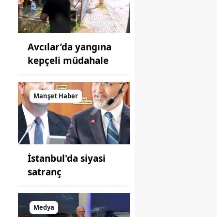
Avcılar’da yangına
kepçeli müdahale
Manşet Haber
ı
İstanbul'da siyasi
satranç
Medya