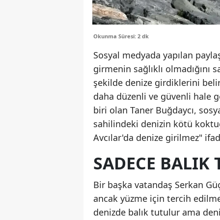
Okunma Süresi: 2 dk
Sosyal medyada yapılan paylaş
girmenin sağlıklı olmadığını s
şekilde denize girdiklerini beli
daha düzenli ve güvenli hale ge
biri olan Taner Buğdaycı, sos
sahilindeki denizin kötü koktu
Avcılar'da denize girilmez" ifad
SADECE BALIK 
Bir başka vatandaş Serkan Güç
ancak yüzme için tercih edilme
denizde balık tutulur ama den