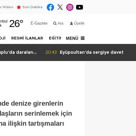
 Video
Son Dakika
26
°
anbul
E-Gazete
Ara
Üyelik
k
MENÜ
OJİ
RESMİ İLANLAR
EĞİTİM
YAZARLAR
İLETİŞİM
uplu'da daralan
20:43
Eyüpsultan'da sergiye davet
inde denize girenlerin
daşların serinlemek için
a ilişkin tartışmaları