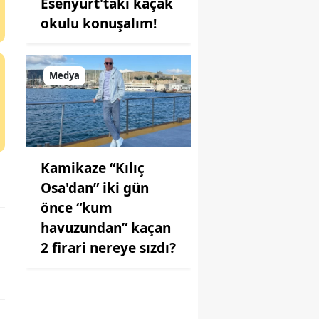
Esenyurt'taki kaçak
okulu konuşalım!
Medya
Kamikaze “Kılıç
Osa'dan” iki gün
önce “kum
havuzundan” kaçan
2 firari nereye sızdı?