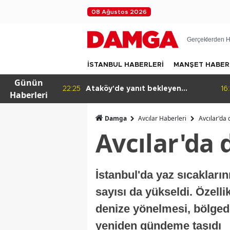
08 Ağustos 2026
Gerçeklerden H
İSTANBUL HABERLERİ
MANŞET HABER
Günün
rliği yapacak
22:25
Ataköy'de yanıt bekleyen
16
Haberleri
iddialar
Damga
Avcılar Haberleri
Avcılar'da 
Avcılar'da d
İstanbul'da yaz sıcaklarını
sayısı da yükseldi. Özell
denize yönelmesi, bölgedek
yeniden gündeme taşıdı