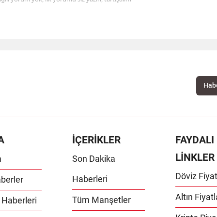
A
İÇERİKLER
FAYDALI
LİNKLER
m
Son Dakika
Döviz Fiyat
Haberleri
berler
Altın Fiyatl
Tüm Manşetler
 Haberleri