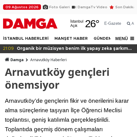
09 Ağustos 2026
Foto Galeri
DamgaTv Video
Son Dakika
26
°
İstanbul
E-Gazete
Ar
Açık
MENÜ
İSTANBUL HABERLERİ
MANŞET HABER
GÜNDEM
DÜNYA
kım
20:49
Başkan var binası yok!
Damga
Arnavutköy Haberleri
Arnavutköy gençleri
önemsiyor
Arnavutköy’de gençlerin fikir ve önerilerini karar
alma süreçlerine taşıyan İlçe Öğrenci Meclisi
toplantısı, geniş katılımla gerçekleştirildi.
Toplantıda geçmiş dönem çalışmaları