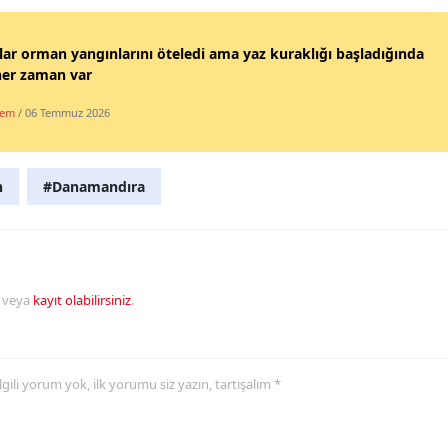
lar orman yangınlarını öteledi ama yaz kuraklığı başladığında
her zaman var
dem
/ 06 Temmuz 2026
n
#Danamandıra
veya
kayıt olabilirsiniz
.
 ilgili yorum yok, ilk yorumu siz yazın, tartışalım *