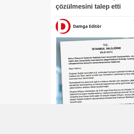
çözülmesini talep etti
Damga Editör