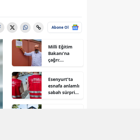
Abone Ol
Milli Eğitim
Bakanı'na
çağrı:
Esenyurt'taki
kaçak okulu
Esenyurt'ta
konuşalım!
esnafa anlamlı
sabah sürprizi:
"Siftah Bizden,
Bereketi
Esenyurt'un
Allah'tan"
gözdesi
İstanbul Haberleri