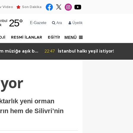
 Video
Son Dakika
25
°
anbul
E-Gazete
Ara
Üyelik
k
MENÜ
OJİ
RESMİ İLANLAR
EĞİTİM
YAZARLAR
İLETİŞİM
m müziğe aşık bir
22:47
İstanbul halkı yeşil istiyor!
yor
ektarlık yeni orman
rın hem de Silivri’nin