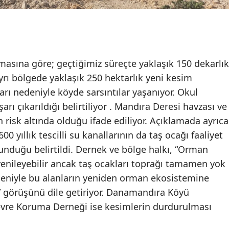
amasına göre; geçtiğimiz süreçte yaklaşık 150 dekarlık
yrı bölgede yaklaşık 250 hektarlık yeni kesim
arı nedeniyle köyde sarsıntılar yaşanıyor. Okul
arı çıkarıldığı belirtiliyor . Mandıra Deresi havzası ve
 risk altında olduğu ifade ediliyor. Açıklamada ayrıca
 yıllık tescilli su kanallarının da taş ocağı faaliyet
unduğu belirtildi. Dernek ve bölge halkı, “Orman
yenileyebilir ancak taş ocakları toprağı tamamen yok
edeniyle bu alanların yeniden orman ekosistemine
örüşünü dile getiriyor. Danamandıra Köyü
re Koruma Derneği ise kesimlerin durdurulması