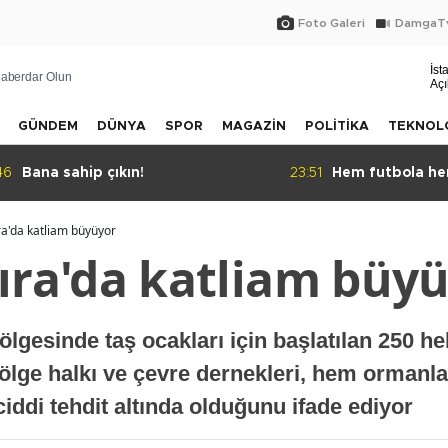
Foto Galeri
DamgaTv
İst
aberdar Olun
Açı
GÜNDEM
DÜNYA
SPOR
MAGAZİN
POLİTİKA
TEKNOL
46
Bana sahip çıkın!
23:51
Hem futbola he
isim: BAHA!
'da katliam büyüyor
ra'da katliam büyü
ölgesinde taş ocakları için başlatılan 250 h
Bölge halkı ve çevre dernekleri, hem ormanla
iddi tehdit altında olduğunu ifade ediyor