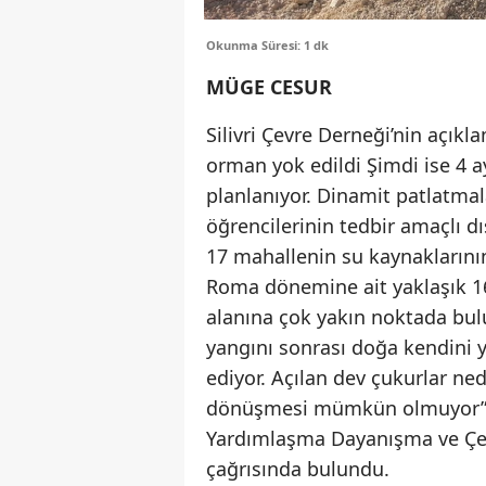
Okunma Süresi: 1 dk
MÜGE CESUR
Silivri Çevre Derneği’nin açıkl
orman yok edildi Şimdi ise 4 a
planlanıyor. Dinamit patlatmal
öğrencilerinin tedbir amaçlı dış
17 mahallenin su kaynaklarının
Roma dönemine ait yaklaşık 1600
alanına çok yakın noktada bul
yangını sonrası doğa kendini 
ediyor. Açılan dev çukurlar n
dönüşmesi mümkün olmuyor” g
Yardımlaşma Dayanışma ve Çev
çağrısında bulundu.