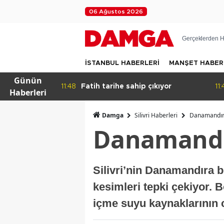
06 Ağustos 2026
Gerçeklerden H
İSTANBUL HABERLERİ
MANŞET HABER
Günün
 ve
11:48
Fatih tarihe sahip çıkıyor
11:
Haberleri
sı
rşı ortak
Damga
Silivri Haberleri
Danamandıra
Danamandı
Silivri’nin Danamandıra b
kesimleri tepki çekiyor. 
içme suyu kaynaklarının c