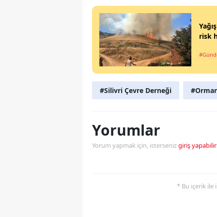
Yağış
risk 
#Gün
#Silivri Çevre Derneği
#Orma
Yorumlar
Yorum yapmak için, isterseniz
giriş yapabilir
* Bu içerik ile