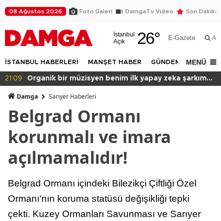
08 Ağustos 2026
Foto Galeri
DamgaTv Video
Son Dakika
26
°
İstanbul
E-Gazete
Ar
Açık
MENÜ
İSTANBUL HABERLERİ
MANŞET HABER
GÜNDEM
DÜNYA
a şarkım
20:49
Başkan var binası yok!
Damga
Sarıyer Haberleri
Belgrad Ormanı
korunmalı ve imara
açılmamalıdır!
Belgrad Ormanı içindeki Bilezikçi Çiftliği Özel
Ormanı'nın koruma statüsü değişikliği tepki
çekti. Kuzey Ormanları Savunması ve Sarıyer