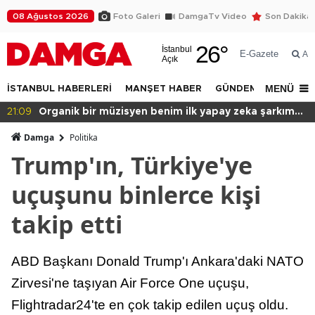
08 Ağustos 2026
Foto Galeri
DamgaTv Video
Son Dakika
26
°
İstanbul
E-Gazete
Ar
Açık
MENÜ
İSTANBUL HABERLERİ
MANŞET HABER
GÜNDEM
DÜNYA
ay zeka şarkım
20:49
Başkan var binası yok!
Damga
Politika
Trump'ın, Türkiye'ye
uçuşunu binlerce kişi
takip etti
ABD Başkanı Donald Trump'ı Ankara'daki NATO
Zirvesi'ne taşıyan Air Force One uçuşu,
Flightradar24'te en çok takip edilen uçuş oldu.