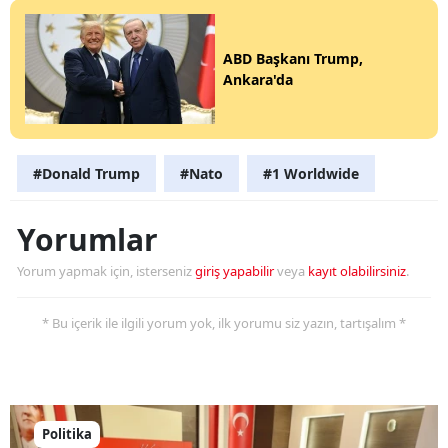
ABD Başkanı Trump,
Ankara'da
#Donald Trump
#Nato
#1 Worldwide
Yorumlar
Yorum yapmak için, isterseniz
giriş yapabilir
veya
kayıt olabilirsiniz
.
* Bu içerik ile ilgili yorum yok, ilk yorumu siz yazın, tartışalım *
Politika