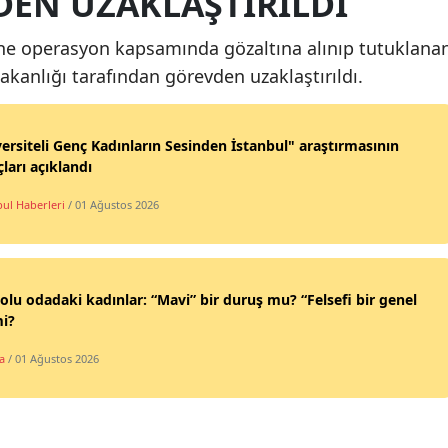
EN UZAKLAŞTIRILDI
ne operasyon kapsamında gözaltına alınıp tutuklana
akanlığı tarafından görevden uzaklaştırıldı.
ersiteli Genç Kadınların Sesinden İstanbul" araştırmasının
ları açıklandı
bul Haberleri
/ 01 Ağustos 2026
olu odadaki kadınlar: “Mavi” bir duruş mu? “Felsefi bir genel
mi?
a
/ 01 Ağustos 2026