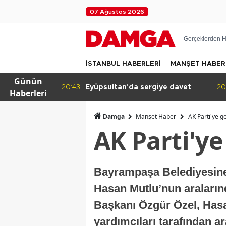
07 Ağustos 2026
Gerçeklerden H
İSTANBUL HABERLERİ
MANŞET HABER
Günün
'da daralan
20:43
Eyüpsultan'da sergiye davet
20
Haberleri
Damga
Manşet Haber
AK Parti'ye ge
AK Parti'ye
Bayrampaşa Belediyesine
Hasan Mutlu’nun araların
Başkanı Özgür Özel, Has
yardımcıları tarafından ar