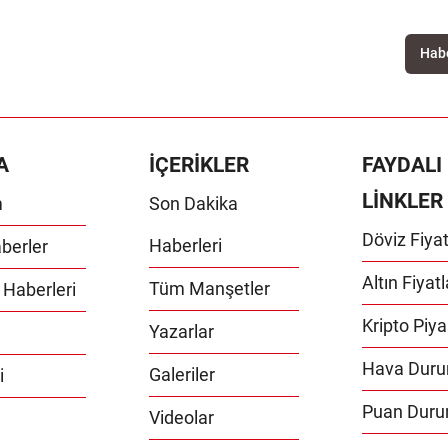
A
İÇERİKLER
FAYDALI
LİNKLER
m
Son Dakika
Döviz Fiyat
Haberleri
berler
Altın Fiyatl
Tüm Manşetler
 Haberleri
Kripto Piya
Yazarlar
Hava Dur
Galeriler
i
Puan Dur
Videolar