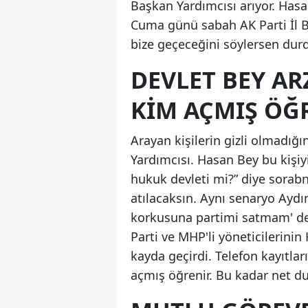
Başkan Yardımcısı arıyor. Hasa
Cuma günü sabah AK Parti İl Ba
bize geçeceğini söylersen durdu
DEVLET BEY AR
KİM AÇMIŞ ÖĞ
Arayan kişilerin gizli olmadığı
Yardımcısı. Hasan Bey bu kişiyi
hukuk devleti mi?” diye sorabn 
atılacaksın. Aynı senaryo Aydın'
korkusuna partimi satmam' ded
Parti ve MHP'li yöneticilerini
kayda geçirdi. Telefon kayıtlar
açmış öğrenir. Bu kadar net du