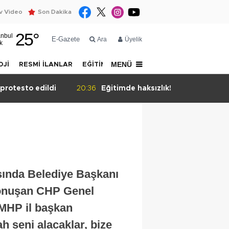
 Video
Son Dakika
25
°
anbul
E-Gazete
Ara
Üyelik
k
MENÜ
OJİ
RESMİ İLANLAR
EĞİTİM
YAZARLAR
İLETİŞİM
 protesto edildi
20:36
Eğitimde haksızlık!
ında Belediye Başkanı
 konuşan CHP Genel
MHP il başkan
h seni alacaklar, bize