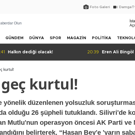
Foto Galeri
DamgaTv
İst
aberdar Olun
Açı
GÜNDEM
DÜNYA
SPOR
MAGAZİN
POLİTİKA
TEKNOL
:41
Halkın dediği olacak!
20:39
Eren Ali Bingöl
ç kurtul!
 geç kurtul!
 yönelik düzenlenen yolsuzluk soruşturmas
da olduğu 26 şüpheli tutuklandı. Silivri'de
an Mutlu'nun operasyon öncesi AK Parti ve 
andığını belirterek, “Hasan Bey'e 'yarın saba