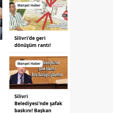
Manşet Haber
Silivri'de geri
dönüşüm rantı!
Manşet Haber
Silivri
Belediyesi'nde şafak
baskını! Başkan