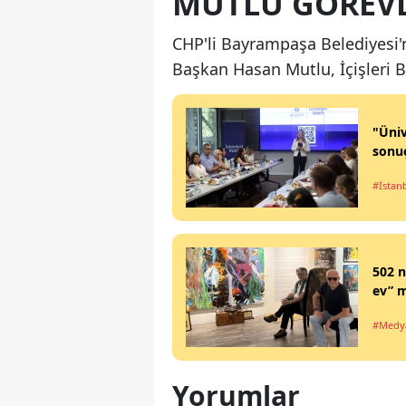
MUTLU GÖREVD
CHP'li Bayrampaşa Belediyesi'
Başkan Hasan Mutlu, İçişleri B
"Üniv
sonuç
#İstan
502 n
ev” 
#Medy
Yorumlar