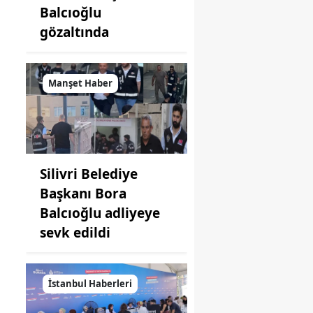
Balcıoğlu
gözaltında
U
Manşet Haber
Silivri Belediye
Başkanı Bora
Balcıoğlu adliyeye
sevk edildi
İstanbul Haberleri