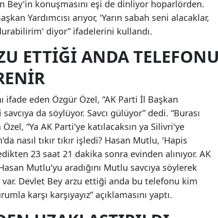
n Bey'in konuşmasını eşi de dinliyor hoparlörden.
şkan Yardımcısı arıyor, 'Yarın sabah seni alacaklar,
rabilirim' diyor” ifadelerini kullandı.
ZU ETTİĞİ ANDA TELEFON
RENİR
nı ifade eden Özgür Özel, “AK Parti İl Başkan
 savcıya da söylüyor. Savcı gülüyor” dedi. “Burası
Özel, “Ya AK Parti'ye katılacaksın ya Silivri'ye
da nasıl tıkır tıkır işledi? Hasan Mutlu, 'Hapis
ikten 23 saat 21 dakika sonra evinden alınıyor. AK
n Hasan Mutlu'yu aradığını Mutlu savcıya söylerek
ı var. Devlet Bey arzu ettiği anda bu telefonu kim
rumla karşı karşıyayız” açıklamasını yaptı.