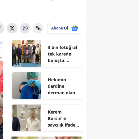
Abone Ol
3 bin fotoğraf
tek karede
buluştu:
Müsavat
Dervişoğlu'na
Hekimin
anlamlı
derdine
Atatürk
derman olan
hediyesi
yok
Kerem
Bürsin’in
savcılık ifadesi
ortaya çıktı