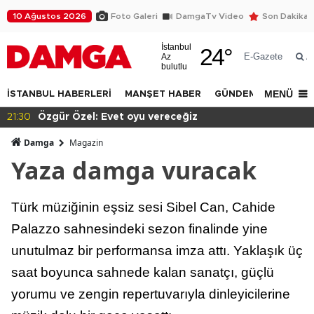
10 Ağustos 2026
Foto Galeri
DamgaTv Video
Son Dakika
İstanbul
24
°
E-Gazete
Az
A
bulutlu
MENÜ
İSTANBUL HABERLERİ
MANŞET HABER
GÜNDEM
DÜNYA
21:30
Özgür Özel: Evet oyu vereceğiz
Damga
Magazin
Yaza damga vuracak
Türk müziğinin eşsiz sesi Sibel Can, Cahide
Palazzo sahnesindeki sezon finalinde yine
unutulmaz bir performansa imza attı. Yaklaşık üç
saat boyunca sahnede kalan sanatçı, güçlü
yorumu ve zengin repertuvarıyla dinleyicilerine