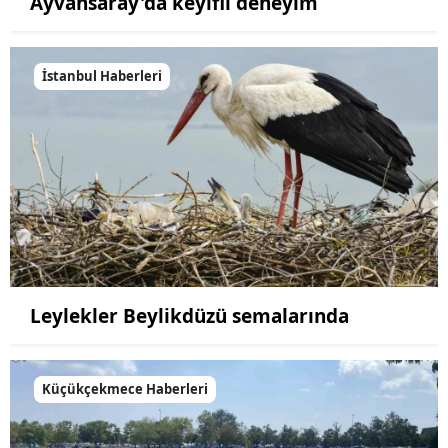
Ayvansaray'da keyifli deneyim
İstanbul Haberleri
Leylekler Beylikdüzü semalarında
Küçükçekmece Haberleri