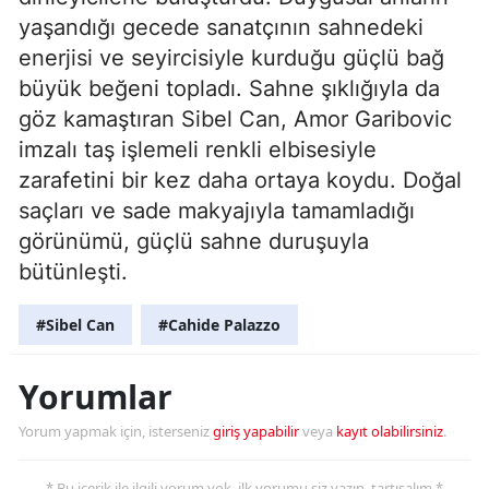
yaşandığı gecede sanatçının sahnedeki
enerjisi ve seyircisiyle kurduğu güçlü bağ
büyük beğeni topladı. Sahne şıklığıyla da
göz kamaştıran Sibel Can, Amor Garibovic
imzalı taş işlemeli renkli elbisesiyle
zarafetini bir kez daha ortaya koydu. Doğal
saçları ve sade makyajıyla tamamladığı
görünümü, güçlü sahne duruşuyla
bütünleşti.
#Sibel Can
#Cahide Palazzo
Yorumlar
Yorum yapmak için, isterseniz
giriş yapabilir
veya
kayıt olabilirsiniz
.
* Bu içerik ile ilgili yorum yok, ilk yorumu siz yazın, tartışalım *