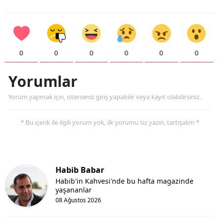
0
0
0
0
0
0
Yorumlar
Yorum yapmak için, isterseniz giriş yapabilir veya kayıt olabilirsiniz.
* Bu içerik ile ilgili yorum yok, ilk yorumu siz yazın, tartışalım *
Habib Babar
Habib'in Kahvesi'nde bu hafta magazinde
yaşananlar
08 Ağustos 2026