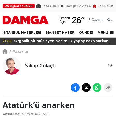
09 Ağustos 2026
Foto Galeri
DamgaTv Video
Son Dakika
26
°
İstanbul
E-Gazete
Ar
Açık
MENÜ
İSTANBUL HABERLERİ
MANŞET HABER
GÜNDEM
DÜNYA
 yapay zeka şarkım
20:49
Başkan var binası yok!
/
Yazarlar
Yakup
Gülaçtı
Atatürk’ü anarken
YAYINLAMA:
09 Kasım 2025 - 22:11