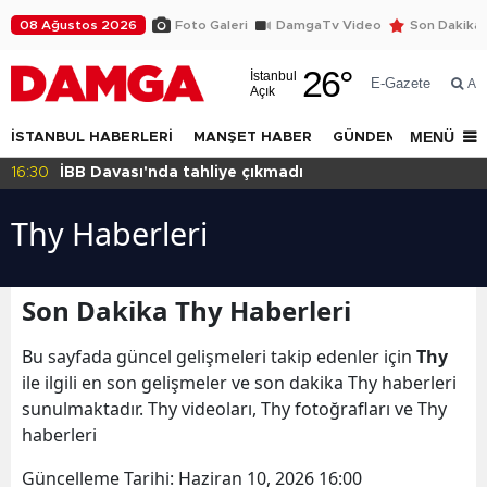
08 Ağustos 2026
Foto Galeri
DamgaTv Video
Son Dakika
26
°
İstanbul
E-Gazete
Ar
Açık
MENÜ
İSTANBUL HABERLERİ
MANŞET HABER
GÜNDEM
DÜNYA
16:30
İBB Davası'nda tahliye çıkmadı
Thy Haberleri
Son Dakika Thy Haberleri
Bu sayfada güncel gelişmeleri takip edenler için
Thy
ile ilgili en son gelişmeler ve son dakika Thy haberleri
sunulmaktadır. Thy videoları, Thy fotoğrafları ve Thy
haberleri
Güncelleme Tarihi:
Haziran 10, 2026 16:00