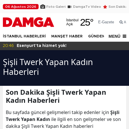
06 Ağustos 2026
Foto Galeri
DamgaTv Video
Son Dakika
25
°
İstanbul
E-Gazete
Ar
Açık
MENÜ
İSTANBUL HABERLERİ
MANŞET HABER
GÜNDEM
DÜNYA
20:46
Esenyurt'ta hizmet yok!
Şişli Twerk Yapan Kadın
Haberleri
Son Dakika Şişli Twerk Yapan
Kadın Haberleri
Bu sayfada güncel gelişmeleri takip edenler için
Şişli
Twerk Yapan Kadın
ile ilgili en son gelişmeler ve son
dakika Şişli Twerk Yapan Kadın haberleri