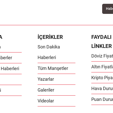
A
İÇERİKLER
FAYDALI
LİNKLER
m
Son Dakika
Döviz Fiyat
Haberleri
berler
Altın Fiyatl
Tüm Manşetler
 Haberleri
Kripto Piya
Yazarlar
Hava Dur
Galeriler
i
Puan Dur
Videolar