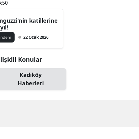
6:50
nguzzi'nin katillerine
yıl!
ündem
22 Ocak 2026
işkili Konular
Kadıköy
Haberleri