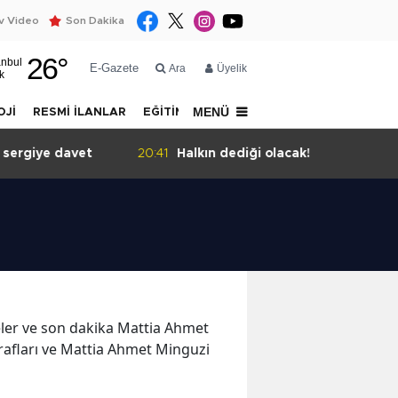
 Video
Son Dakika
26
°
anbul
E-Gazete
Ara
Üyelik
k
MENÜ
OJİ
RESMİ İLANLAR
EĞİTİM
YAZARLAR
İLETİŞİM
sergiye davet
20:41
Halkın dediği olacak!
meler ve son dakika Mattia Ahmet
rafları ve Mattia Ahmet Minguzi