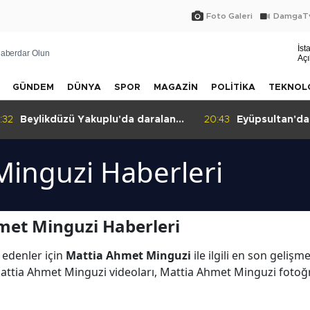
Foto Galeri
DamgaTv
İst
aberdar Olun
Açı
GÜNDEM
DÜNYA
SPOR
MAGAZİN
POLİTİKA
TEKNOL
:32
Beylikdüzü Yakuplu'da daralan
20:43
Eyüpsultan'da 
sokak tepkisi!
Minguzi Haberleri
met Minguzi Haberleri
 edenler için
Mattia Ahmet Minguzi
ile ilgili en son geliş
attia Ahmet Minguzi videoları, Mattia Ahmet Minguzi fotoğ