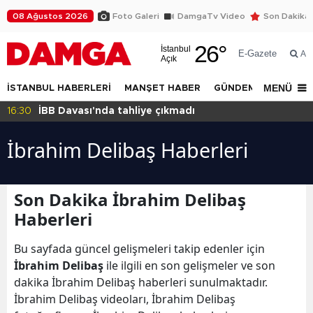
08 Ağustos 2026
Foto Galeri
DamgaTv Video
Son Dakika
26
°
İstanbul
E-Gazete
Ar
Açık
MENÜ
İSTANBUL HABERLERİ
MANŞET HABER
GÜNDEM
DÜNYA
16:30
İBB Davası'nda tahliye çıkmadı
İbrahim Delibaş Haberleri
Son Dakika İbrahim Delibaş
Haberleri
Bu sayfada güncel gelişmeleri takip edenler için
İbrahim Delibaş
ile ilgili en son gelişmeler ve son
dakika İbrahim Delibaş haberleri sunulmaktadır.
İbrahim Delibaş videoları, İbrahim Delibaş