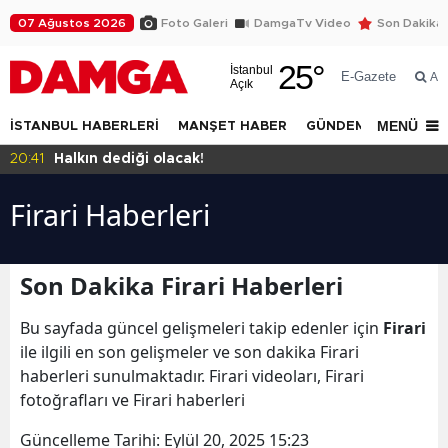
07 Ağustos 2026
Foto Galeri
DamgaTv Video
Son Dakika
25
°
İstanbul
E-Gazete
Ar
Açık
MENÜ
İSTANBUL HABERLERİ
MANŞET HABER
GÜNDEM
DÜNYA
20:41
Halkın dediği olacak!
Firari Haberleri
Son Dakika Firari Haberleri
Bu sayfada güncel gelişmeleri takip edenler için
Firari
ile ilgili en son gelişmeler ve son dakika Firari
haberleri sunulmaktadır. Firari videoları, Firari
fotoğrafları ve Firari haberleri
Güncelleme Tarihi:
Eylül 20, 2025 15:23