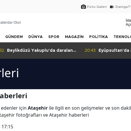
Foto Galeri
DamgaTv
İst
aberdar Olun
Açı
GÜNDEM
DÜNYA
SPOR
MAGAZİN
POLİTİKA
TEKNOL
:32
Beylikdüzü Yakuplu'da daralan
20:43
Eyüpsultan'da 
sokak tepkisi!
leri
aberleri
 edenler için
Ataşehir
ile ilgili en son gelişmeler ve son dak
taşehir fotoğrafları ve Ataşehir haberleri
 17:15