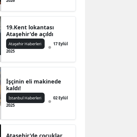
2026
19.Kent lokantası
Ataşehir'de açıldı
Ataşehir Haberleri
17 Eylül
2025
İşçinin eli makinede
kaldı!
İstanbul Haberleri
02 Eylül
2025
Ataşehir'de çocuklar