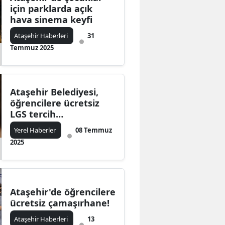
için parklarda açık
hava sinema keyfi
Ataşehir Haberleri
31
Temmuz 2025
Ataşehir Belediyesi,
öğrencilere ücretsiz
LGS tercih
danışmanlığı
Yerel Haberler
08 Temmuz
sağlayacak
2025
Ataşehir'de öğrencilere
ücretsiz çamaşırhane!
Ataşehir Haberleri
13