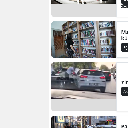
202
Ma
kü
Eğ
Yi
As
Pa