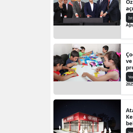
Öz
aç
İs
Ağu
Ço
ve
pr
Ye
202
At
Kent Lok
be
Ye