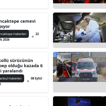
ncaktepe cemevi
pıyor
ncaktepe Haberleri
22
k 2026
kollü sürücünün
bep olduğu kazada 6
şi yaralandı
tanbul Haberleri
08 Eylül
5