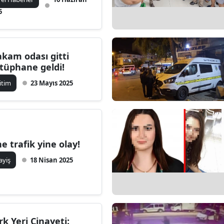
5
kam odası gitti
tüphane geldi!
itim
23 Mayıs 2025
ne trafik yine olay!
ayiş
18 Nisan 2025
rk Yeri Cinayeti: