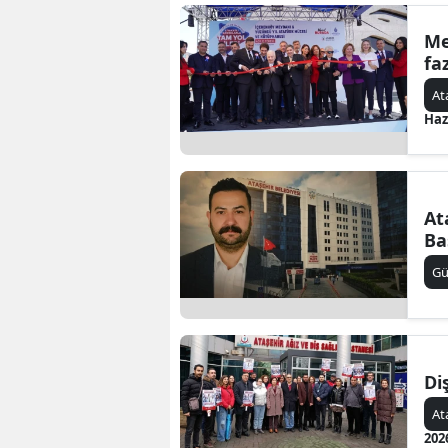
Me
faz
At
Haz
At
Ba
G
Di
At
202