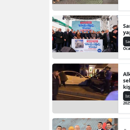
Sa
ya
Sa
Oca
Al
se
ki
İs
202