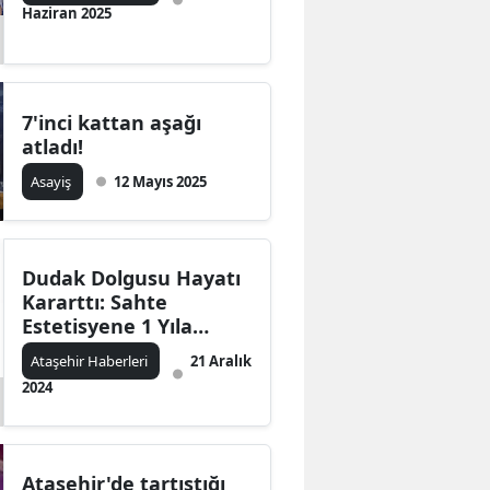
Haziran 2025
7'inci kattan aşağı
atladı!
Asayiş
12 Mayıs 2025
Dudak Dolgusu Hayatı
Kararttı: Sahte
Estetisyene 1 Yıla
Kadar Hapis İstemi
Ataşehir Haberleri
21 Aralık
2024
Ataşehir'de tartıştığı