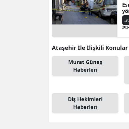
Es
yö
İs
202
Ataşehir İle İlişkili Konular
Murat Güneş
Haberleri
Diş Hekimleri
Haberleri