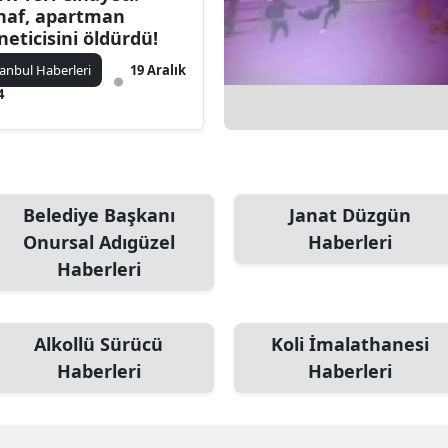
naf, apartman
neticisini öldürdü!
tanbul Haberleri
19 Aralık
4
Belediye Başkanı
Janat Düzgün
Onursal Adıgüzel
Haberleri
Haberleri
Alkollü Sürücü
Koli İmalathanesi
Haberleri
Haberleri