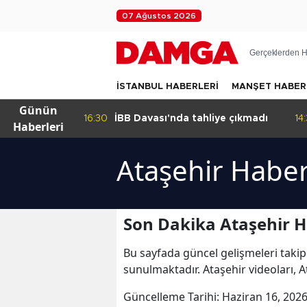
07 Ağustos 2026
Gerçeklerden H
İSTANBUL HABERLERİ
MANŞET HABER
Günün
kleyen
16:30
İBB Davası'nda tahliye çıkmadı
14
Haberleri
Ataşehir Haber
Son Dakika Ataşehir H
Bu sayfada güncel gelişmeleri takip
sunulmaktadır. Ataşehir videoları, A
Güncelleme Tarihi:
Haziran 16, 2026