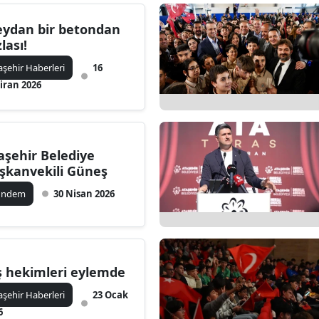
ydan bir betondan
lası!
aşehir Haberleri
16
iran 2026
aşehir Belediye
şkanvekili Güneş
ündem
30 Nisan 2026
ş hekimleri eylemde
aşehir Haberleri
23 Ocak
6