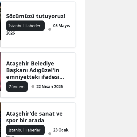
Sözümüzü tutuyoruz!
İstanbul Haberleri
05 Mayıs
2026
Ataşehir Belediye
Başkanı Adıgüzel'in
emniyetteki ifadesi
ortaya çıktı
Gündem
22 Nisan 2026
Ataşehir'de sanat ve
spor bir arada
İstanbul Haberleri
23 Ocak