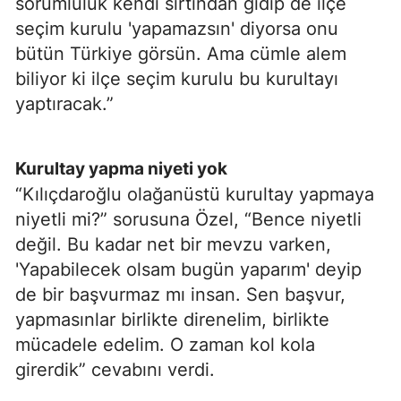
sorumluluk kendi sırtından gidip de ilçe
seçim kurulu 'yapamazsın' diyorsa onu
bütün Türkiye görsün. Ama cümle alem
biliyor ki ilçe seçim kurulu bu kurultayı
yaptıracak.”
Kurultay yapma niyeti yok
“Kılıçdaroğlu olağanüstü kurultay yapmaya
niyetli mi?” sorusuna Özel, “Bence niyetli
değil. Bu kadar net bir mevzu varken,
'Yapabilecek olsam bugün yaparım' deyip
de bir başvurmaz mı insan. Sen başvur,
yapmasınlar birlikte direnelim, birlikte
mücadele edelim. O zaman kol kola
girerdik” cevabını verdi.