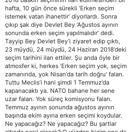
2018 baskın seçiminin ilan edilmesinden bir
hafta, 10 gün önce sürekli ‘Erken seçim
istemek vatan ihanettir’ diyorlardı. Sonra
çıkıp şak diye Devlet Bey ‘Ağustos ayının
sonunda erken seçim yapılmalıdır’ dedi.
Tayyip Bey Devlet Bey’i ziyaret edip çıktı,
23 müydü, 24 müydü, 24 Haziran 2018’deki
seçim tarihini ilan ettiler. Şu anda öyle bir
atmosfer ki, herkes ‘Erken seçim yok, seçim
zamanında, yok Nisan’da tarih doğru’ falan.
Tuttu Meclis’i hani şimdi 1 Temmuz’da
kapanacaktı ya. NATO bahane her sene
uzar falan. Yok süreç komisyonu falan.
Temmuz ayının sonunda ağustos ayının
başında ekim ayına erken seçimi koydular.
Ne yapacağız? Ne yapacağız? Bu şartlar