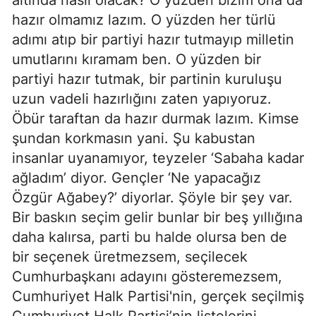
altında nasıl olacak? O yüzden bizim ona da
hazır olmamız lazım. O yüzden her türlü
adımı atıp bir partiyi hazır tutmayıp milletin
umutlarını kıramam ben. O yüzden bir
partiyi hazır tutmak, bir partinin kuruluşu
uzun vadeli hazırlığını zaten yapıyoruz.
Öbür taraftan da hazır durmak lazım. Kimse
şundan korkmasın yani. Şu kabustan
insanlar uyanamıyor, teyzeler ‘Sabaha kadar
ağladım’ diyor. Gençler ‘Ne yapacağız
Özgür Ağabey?’ diyorlar. Şöyle bir şey var.
Bir baskın seçim gelir bunlar bir beş yıllığına
daha kalırsa, parti bu halde olursa ben de
bir seçenek üretmezsem, seçilecek
Cumhurbaşkanı adayını gösteremezsem,
Cumhuriyet Halk Partisi'nin, gerçek seçilmiş