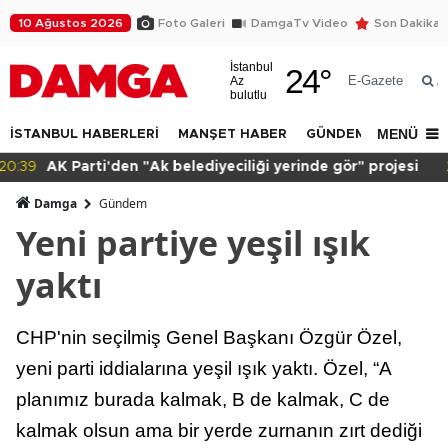
10 Ağustos 2026
Foto Galeri
DamgaTv Video
Son Dakika
İstanbul
24
°
E-Gazete
Az
A
bulutlu
MENÜ
İSTANBUL HABERLERİ
MANŞET HABER
GÜNDEM
DÜNYA
20:15
Sağlık çalışanı adalet istiyor!
Damga
Gündem
Yeni partiye yeşil ışık
yaktı
CHP'nin seçilmiş Genel Başkanı Özgür Özel,
yeni parti iddialarına yeşil ışık yaktı. Özel, “A
planımız burada kalmak, B de kalmak, C de
kalmak olsun ama bir yerde zurnanın zırt dediği