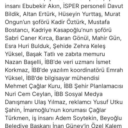
insanı Ebubekir Akın, İSPER personeli Davut
Bildik, Altan Ertürk, Hüseyin Yurttaş, Murat
Ongun’un şoförü Kadir Öztürk, Mustafa
Bostancı, Kadriye Kasapoğlu’nun şoförü
Sabri Caner Kırca, Baran Gönül, Mahir Gün,
Esra Huri Bulduk, Şehide Zehra Keleş
Yüksel, Başak Tatlı ve zabıta memuru
Nazan Başelli, İBB'de veri uzmanı İsmet
Korkmaz, İBB'de yazılım koordinatörü Emrah
Yüksel, İBB'de bilgisayar mühendisi
Mehmet Çağlar Kuru, İBB Şehir Planlamacısı
Nuri Cem Ceylan, İBB Sosyal Medya
Danışmanı Ulaş Yılmaz, reklamcı Yusuf Utku
Şahin, İmamoğlu'nun koruması Çağlar
Türkmen, iş insanı Adem Soytekin, Beyoğlu
Belediye Başkanı İnan Güney'in Özel Kalem