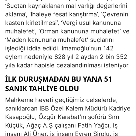
‘Suçtan kaynaklanan mal varlığı değerlerini
aklama’, ‘İhaleye fesat karıştırma’, ‘Çevrenin
kasten kirletilmesi’, ‘Vergi usul kanununa
muhalefet’, ‘Orman kanununa muhalefet’ ve
‘Maden kanununa muhalefet’ suçlarını
işlediği iddia edildi. İmamoğlu’nun 142
eylem nedeniyle 828 yıl 2 aydan 2 bin 352
yıla kadar hapisle cezalandırılması isteniyor.
İLK DURUŞMADAN BU YANA 51
SANIK TAHLİYE OLDU
Mahkeme heyeti geçtiğimiz celselerde,
sanıklardan İBB Özel Kalem Müdürü Kadriye
Kasapoğlu, Özgür Karabat’ın şoförü Sırrı
Küçük, Ağaç A.Ş çalışanı Fatih Yağcı, iş
insanı Ali Üner, iş insanı Evren Şirolu, iş