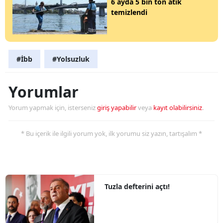
6 ayda 5 bin ton atık
temizlendi
#İbb
#Yolsuzluk
Yorumlar
Yorum yapmak için, isterseniz
giriş yapabilir
veya
kayıt olabilirsiniz
.
* Bu içerik ile ilgili yorum yok, ilk yorumu siz yazın, tartışalım *
Tuzla defterini açtı!