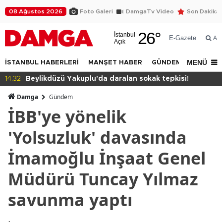
08 Ağustos 2026
Foto Galeri
DamgaTv Video
Son Dakika
26
°
İstanbul
E-Gazete
Ar
Açık
MENÜ
İSTANBUL HABERLERİ
MANŞET HABER
GÜNDEM
DÜNYA
14:32
Beylikdüzü Yakuplu'da daralan sokak tepkisi!
Damga
Gündem
İBB'ye yönelik
'Yolsuzluk' davasında
İmamoğlu İnşaat Genel
Müdürü Tuncay Yılmaz
savunma yaptı