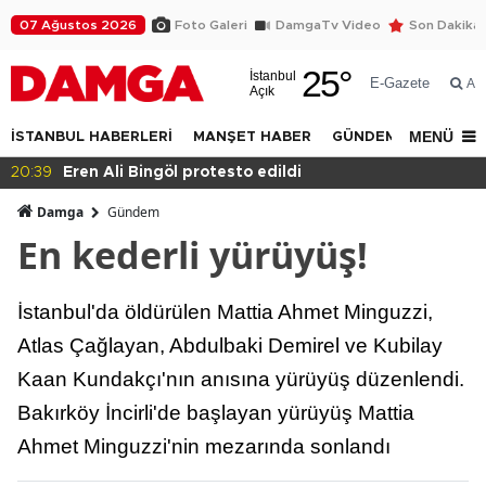
07 Ağustos 2026
Foto Galeri
DamgaTv Video
Son Dakika
25
°
İstanbul
E-Gazete
Ar
Açık
MENÜ
İSTANBUL HABERLERİ
MANŞET HABER
GÜNDEM
DÜNYA
20:39
Eren Ali Bingöl protesto edildi
Damga
Gündem
En kederli yürüyüş!
İstanbul'da öldürülen Mattia Ahmet Minguzzi,
Atlas Çağlayan, Abdulbaki Demirel ve Kubilay
Kaan Kundakçı'nın anısına yürüyüş düzenlendi.
Bakırköy İncirli'de başlayan yürüyüş Mattia
Ahmet Minguzzi'nin mezarında sonlandı