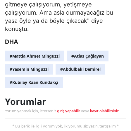
gitmeye çalışıyorum, yetişmeye
çalışıyorum. Ama asla durmayacağız bu
yasa öyle ya da böyle çıkacak" diye
konuştu.
DHA
#Mattia Ahmet Minguzzi
#Atlas Çağlayan
#Yasemin Minguzzi
#Abdulbaki Demirel
#Kubilay Kaan Kundakçı
Yorumlar
Yorum yapmak için, isterseniz
giriş yapabilir
veya
kayıt olabilirsiniz
.
* Bu içerik ile ilgili yorum yok, ilk yorumu siz yazın, tartışalım *