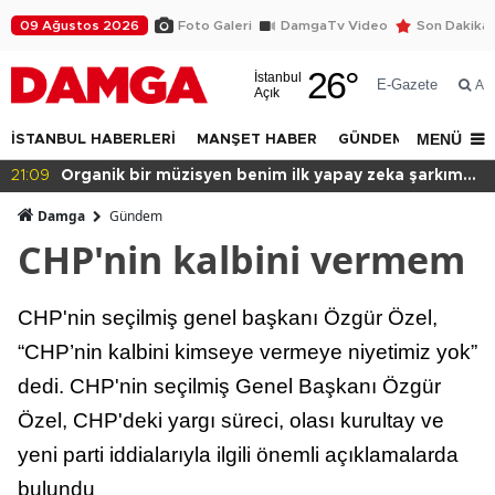
09 Ağustos 2026
Foto Galeri
DamgaTv Video
Son Dakika
26
°
İstanbul
E-Gazete
Ar
Açık
MENÜ
İSTANBUL HABERLERİ
MANŞET HABER
GÜNDEM
DÜNYA
kım
20:49
Başkan var binası yok!
Damga
Gündem
CHP'nin kalbini vermem
CHP'nin seçilmiş genel başkanı Özgür Özel,
“CHP’nin kalbini kimseye vermeye niyetimiz yok”
dedi. CHP'nin seçilmiş Genel Başkanı Özgür
Özel, CHP'deki yargı süreci, olası kurultay ve
yeni parti iddialarıyla ilgili önemli açıklamalarda
bulundu