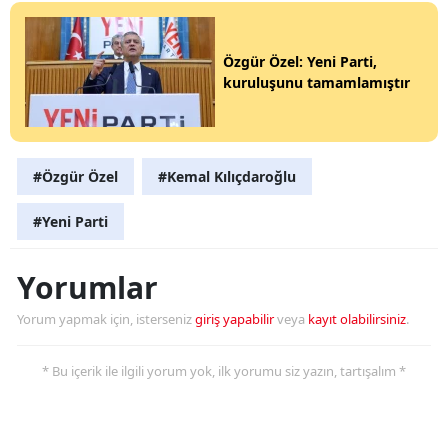
Özgür Özel: Yeni Parti,
kuruluşunu tamamlamıştır
#Özgür Özel
#Kemal Kılıçdaroğlu
#Yeni Parti
Yorumlar
Yorum yapmak için, isterseniz
giriş yapabilir
veya
kayıt olabilirsiniz
.
* Bu içerik ile ilgili yorum yok, ilk yorumu siz yazın, tartışalım *