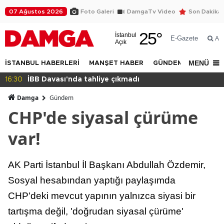
07 Ağustos 2026
Foto Galeri
DamgaTv Video
Son Dakika
25
°
İstanbul
E-Gazete
Ar
Açık
MENÜ
İSTANBUL HABERLERİ
MANŞET HABER
GÜNDEM
DÜNYA
14:32
Beylikdüzü Yakuplu'da daralan sokak
Damga
Gündem
CHP'de siyasal çürüme
var!
AK Parti İstanbul İl Başkanı Abdullah Özdemir,
Sosyal hesabından yaptığı paylaşımda
CHP'deki mevcut yapının yalnızca siyasi bir
tartışma değil, 'doğrudan siyasal çürüme'