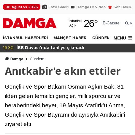
08 Ağustos 2026
Foto Galeri
DamgaTv Video
Son Dakika
26
°
İstanbul
E-Gazete
Ar
Açık
MENÜ
İSTANBUL HABERLERİ
MANŞET HABER
GÜNDEM
DÜNYA
16:30
İBB Davası'nda tahliye çıkmadı
Damga
Gündem
Anıtkabir'e akın ettiler
Gençlik ve Spor Bakanı Osman Aşkın Bak, 81
ilden gelen temsilci gençler, milli sporcular ve
beraberindeki heyet, 19 Mayıs Atatürk'ü Anma,
Gençlik ve Spor Bayramı dolayısıyla Anıtkabir'i
ziyaret etti