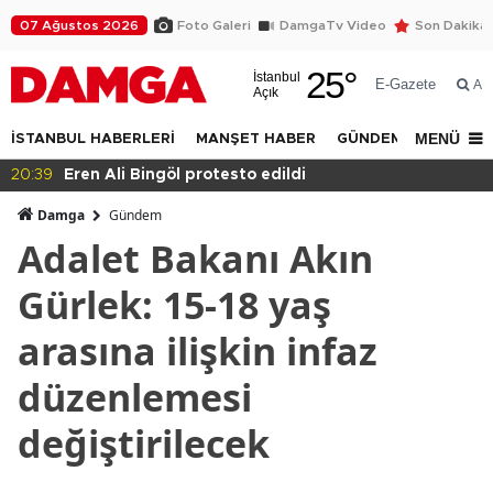
07 Ağustos 2026
Foto Galeri
DamgaTv Video
Son Dakika
25
°
İstanbul
E-Gazete
Ar
Açık
MENÜ
İSTANBUL HABERLERİ
MANŞET HABER
GÜNDEM
DÜNYA
20:36
Eğitimde haksızlık!
Damga
Gündem
Adalet Bakanı Akın
Gürlek: 15-18 yaş
arasına ilişkin infaz
düzenlemesi
değiştirilecek