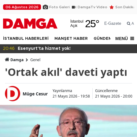
06 Ağustos 2026
Foto Galeri
DamgaTv Video
Son Dakika
25
°
İstanbul
E-Gazete
Ar
Açık
MENÜ
İSTANBUL HABERLERİ
MANŞET HABER
GÜNDEM
DÜNYA
urt'ta hizmet yok!
17:28
Bilgi'
Damga
Genel
'Ortak akıl' daveti yaptı
Yayınlanma
Güncellenme
Müge Cesur
21 Mayıs 2026 - 19:58
21 Mayıs 2026 - 20:00