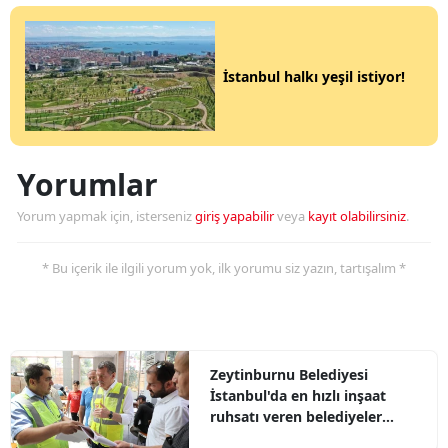
İstanbul halkı yeşil istiyor!
Yorumlar
Yorum yapmak için, isterseniz
giriş yapabilir
veya
kayıt olabilirsiniz
.
* Bu içerik ile ilgili yorum yok, ilk yorumu siz yazın, tartışalım *
Zeytinburnu Belediyesi
İstanbul'da en hızlı inşaat
ruhsatı veren belediyeler
arasında